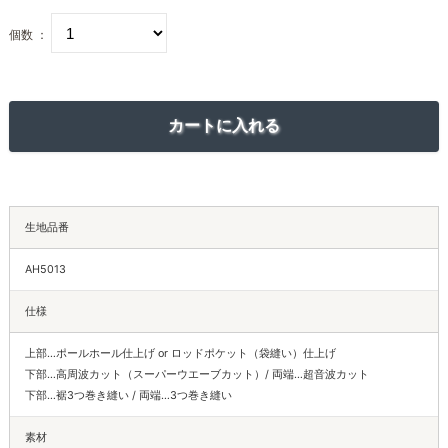
個数 ：
生地品番
AH5013
仕様
上部…ポールホール仕上げ or ロッドポケット（袋縫い）仕上げ
下部…高周波カット（スーパーウエーブカット）/ 両端…超音波カット
下部…裾3つ巻き縫い / 両端…3つ巻き縫い
素材