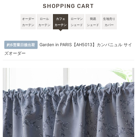
SHOPPING CART
オーダー
ロール
カフェ
ローマン
簡易
生地売り
カーテン
カーテン
カーテン
シェード
シェード
カバー
Garden in PARIS【AH5013】カンパニュル サイ
約5営業日後出荷
ズオーダー