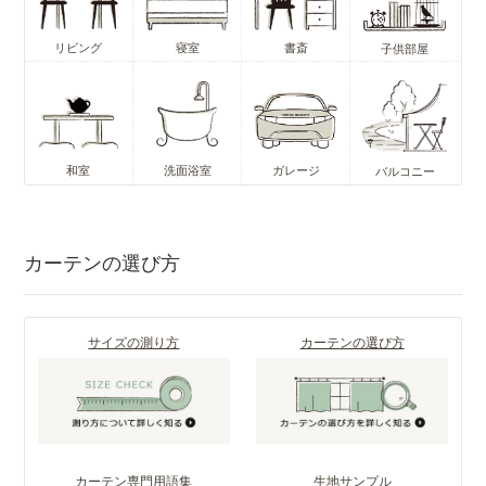
リビング
寝室
書斎
子供部屋
和室
洗面浴室
ガレージ
バルコニー
カーテンの選び方
サイズの測り方
カーテンの選び方
カーテン専門用語集
生地サンプル