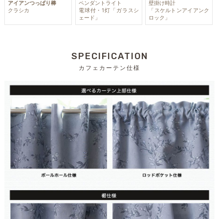
アイアンつっぱり棒
ペンダントライト
壁掛け時計
クラシカ
電球付・1灯「ガラスシ
「スケルトンアイアンク
ェード」
ロック」
SPECIFICATION
カフェカーテン仕様