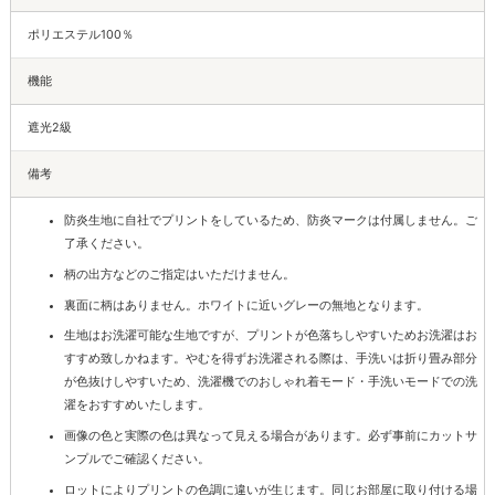
ポリエステル100％
機能
遮光2級
備考
防炎生地に自社でプリントをしているため、防炎マークは付属しません。ご
了承ください。
柄の出方などのご指定はいただけません。
裏面に柄はありません。ホワイトに近いグレーの無地となります。
生地はお洗濯可能な生地ですが、プリントが色落ちしやすいためお洗濯はお
すすめ致しかねます。やむを得ずお洗濯される際は、手洗いは折り畳み部分
が色抜けしやすいため、洗濯機でのおしゃれ着モード・手洗いモードでの洗
濯をおすすめいたします。
画像の色と実際の色は異なって見える場合があります。必ず事前にカットサ
ンプルでご確認ください。
ロットによりプリントの色調に違いが生じます。同じお部屋に取り付ける場