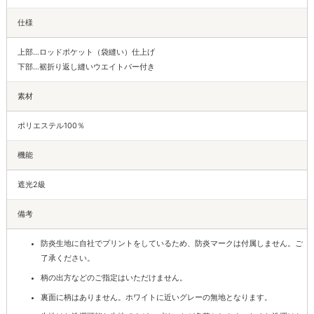
仕様
上部…ロッドポケット（袋縫い）仕上げ
下部…裾折り返し縫いウエイトバー付き
素材
ポリエステル100％
機能
遮光2級
備考
防炎生地に自社でプリントをしているため、防炎マークは付属しません。ご
了承ください。
柄の出方などのご指定はいただけません。
裏面に柄はありません。ホワイトに近いグレーの無地となります。