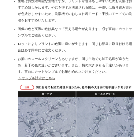
生地はお洗濯可能な生地ですが、プリントが色落ちしやすいためお洗濯はお
すすめ致しかねます。やむを得ずお洗濯される際は、手洗いは折り畳み部分
が色抜けしやすいため、洗濯機でのおしゃれ着モード・手洗いモードでの洗
濯をおすすめいたします。
画像の色と実際の色は異なって見える場合があります。必ず事前にカットサ
ンプルでご確認ください。
ロットによりプリントの色調に違いが生じます。同じお部屋に取り付ける場
合は必ず同時にご注文ください。
お揃いのロールスクリーンもありますが、同じ生地でも加工処理が違うた
め、若干の色の違いがございます。また、柄の大きさも若干違いがありま
す。事前にカットサンプルでお確かめの上ご注文ください。
→ サンプル請求はこちら