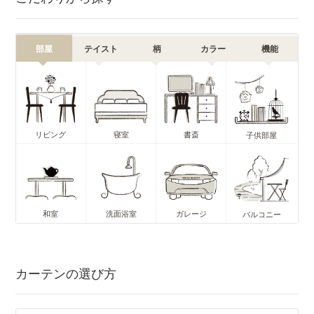
部屋
テイスト
柄
カラー
機能
リビング
寝室
書斎
子供部屋
和室
洗面浴室
ガレージ
バルコニー
カーテンの選び方