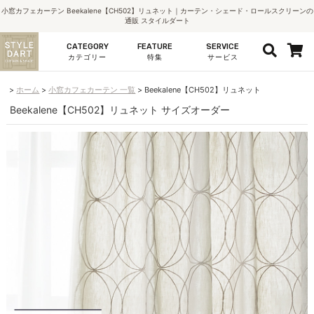
小窓カフェカーテン Beekalene【CH502】リュネット｜カーテン・シェード・ロールスクリーンの
通販 スタイルダート
CATEGORY
FEATURE
SERVICE
カテゴリー
特集
サービス
ホーム
小窓カフェカーテン 一覧
Beekalene【CH502】リュネット
Beekalene【CH502】リュネット サイズオーダー