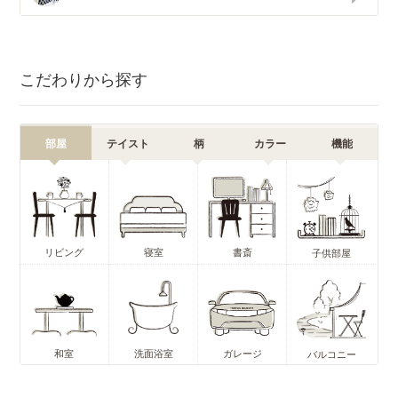
こだわりから探す
部屋
テイスト
柄
カラー
機能
リビング
寝室
書斎
子供部屋
和室
洗面浴室
ガレージ
バルコニー