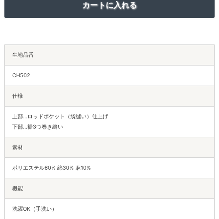
生地品番
CH502
仕様
上部…ロッドポケット（袋縫い）仕上げ
下部…裾3つ巻き縫い
素材
ポリエステル60% 綿30% 麻10%
機能
洗濯OK（手洗い）