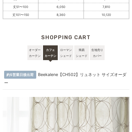
丈51〜100
6,050
7,810
丈101〜150
8,360
10,120
SHOPPING CART
オーダー
カフェ
ローマン
簡易
生地売り
カーテン
カーテン
シェード
シェード
カバー
Beekalene【CH502】リュネット サイズオーダ
約5営業日後出荷
ー