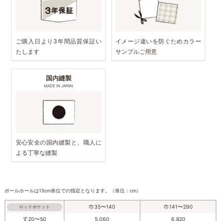
ご購入日より3年間品質保証い
イメージ違いを防ぐためカラー
たします
サンプルご用意
国内縫製
MADE IN JAPAN
安心安全の国内縫製と、職人に
よる丁寧な縫製
ポールホールは15cm単位での指定となります。（単位：cm）
巾35〜140
巾141〜290
ロッドポケット
丈20〜50
5,060
6,820