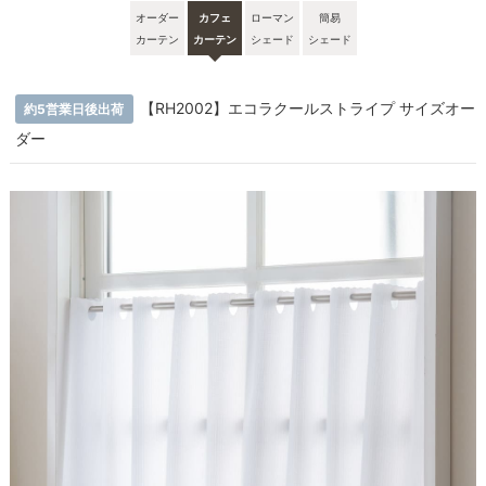
オーダー
カフェ
ローマン
簡易
カーテン
カーテン
シェード
シェード
【RH2002】エコラクールストライプ サイズオー
約5営業日後出荷
ダー