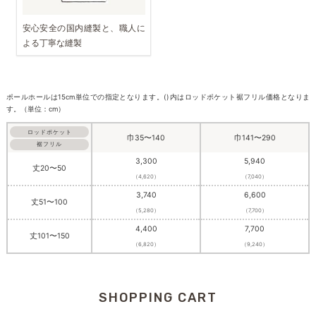
安心安全の国内縫製と、職人に
よる丁寧な縫製
ポールホールは15cm単位での指定となります。()内はロッドポケット裾フリル価格となりま
す。（単位：cm）
ロッドポケット
巾35〜140
巾141〜290
裾フリル
3,300
5,940
丈20〜50
（4,620）
（7,040）
3,740
6,600
丈51〜100
（5,280）
（7,700）
4,400
7,700
丈101〜150
（6,820）
（9,240）
SHOPPING CART