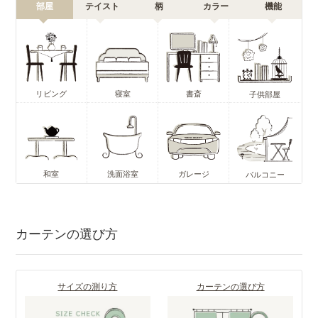
部屋
テイスト
柄
カラー
機能
リビング
寝室
書斎
子供部屋
和室
洗面浴室
ガレージ
バルコニー
カーテンの選び方
サイズの測り方
カーテンの選び方