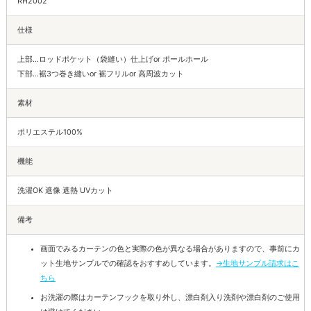
RH2002
仕様
上部…ロッドポケット（袋縫い）仕上げor ポールホール
下部…裾3つ巻き縫いor 裾フリルor 高周波カット
素材
ポリエステル100%
機能
洗濯OK 遮像 遮熱 UVカット
備考
画面でみるカーテンの色と実際の色が異なる場合がありますので、事前にカ
ット生地サンプルでの確認をおすすめしています。
→生地サンプル請求はこ
ちら
お洗濯の際はカーテンフックを取り外し、漂白剤入り洗剤や漂白剤のご使用