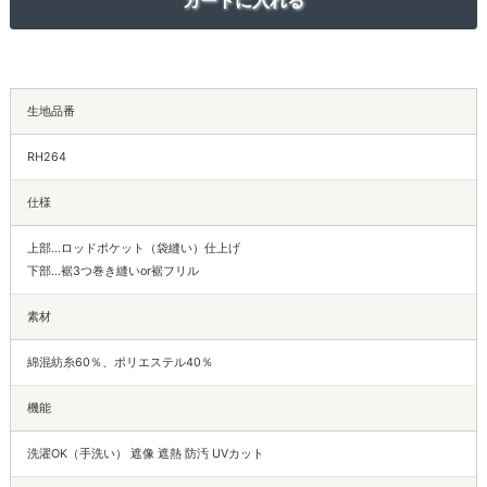
生地品番
RH264
仕様
上部…ロッドポケット（袋縫い）仕上げ
下部…裾3つ巻き縫いor裾フリル
素材
綿混紡糸60％、ポリエステル40％
機能
洗濯OK（手洗い） 遮像 遮熱 防汚 UVカット