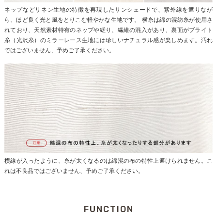
ネップなどリネン生地の特徴を再現したサンシェードで、紫外線を遮りなが
ら、ほど良く光と風をとりこむ軽やかな生地です。 横糸は綿の混紡糸が使用さ
れており、天然素材特有のネップや縒り、繊維の混入があり、裏面がブライト
糸（光沢糸）のミラーレース生地には珍しいナチュラル感が楽しめます。汚れ
ではございません、予めご了承ください。
横線が入ったように、糸が太くなるのは綿混の布の特性上避けられません。こ
れは不良品ではございません、予めご了承ください。
FUNCTION