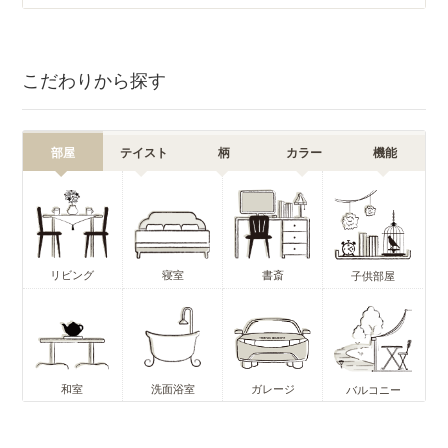
こだわりから探す
部屋
テイスト
柄
カラー
機能
リビング
寝室
書斎
子供部屋
和室
洗面浴室
ガレージ
バルコニー