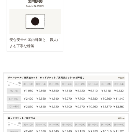
国内縫製
MADE IN JAPAN
安心安全の国内縫製と、職人に
よる丁寧な縫製