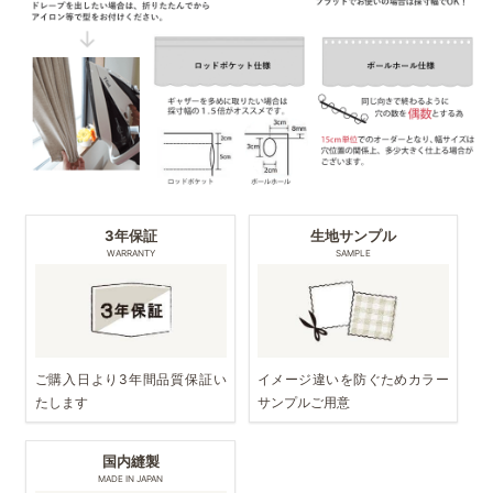
3年保証
生地サンプル
WARRANTY
SAMPLE
ご購入日より3年間品質保証い
イメージ違いを防ぐためカラー
たします
サンプルご用意
国内縫製
MADE IN JAPAN