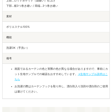
上部…ロッドポケット（袋縫い）仕上げ
下部…裾3つ巻き縫い / 両端…3つ巻き縫い
素材
ポリエステル100%
機能
洗濯OK（手洗い）
備考
画面でみるカーテンの色と実際の色が異なる場合がありますので、事前にカ
ット生地サンプルでの確認をおすすめしています。
→生地サンプル請求はこ
ちら
お洗濯の際はカーテンフックを取り外し、漂白剤入り洗剤や漂白剤のご使用
は避けてください。