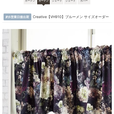
カーテン
カーテン
シェード
シェード
カバー
Creative【VH910】ブルーメン サイズオーダー
約5営業日後出荷