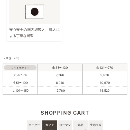
安心安全の国内縫製と、職人に
よる丁寧な縫製
（単位：cm）
巾35〜130
巾131〜270
ロッドポケット
丈20〜50
7,260
9,020
丈51〜100
8,910
10,670
丈101〜150
12,760
14,520
SHOPPING CART
オーダー
カフェ
ローマン
簡易
生地売り