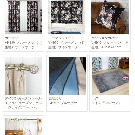
カーテン
ローマンシェード
クッションカバー
VH910 ブルーメン（同
VH910 ブルーメン（同
VH910 ブルーメン（同
生地）サイズオーダー
生地）サイズオーダー
生地）45cm×45cm
アイアンカーテンレール
生地売り
ラグ
エクラシリーズシリーズ
CH503 ブルービー
マイン「プレーン」
「クラック/ゴールド」