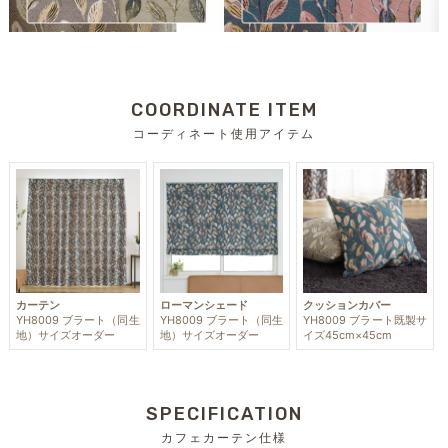
COORDINATE ITEM
コーディネート使用アイテム
カーテン
ローマンシェード
クッションカバー
YH8009 ブラート（同生
YH8009 ブラート（同生
YH8009 ブラート既製サ
地）サイズオーダー
地）サイズオーダー
イズ45cm×45cm
SPECIFICATION
カフェカーテン仕様