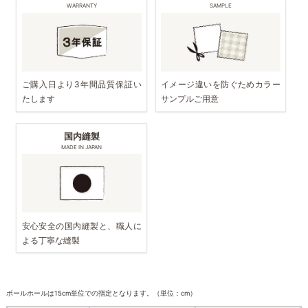
WARRANTY
SAMPLE
ご購入日より3年間品質保証い
イメージ違いを防ぐためカラー
たします
サンプルご用意
国内縫製
MADE IN JAPAN
安心安全の国内縫製と、職人に
よる丁寧な縫製
ポールホールは15cm単位での指定となります。（単位：cm）