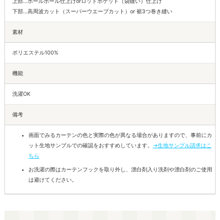
上部…ポールホール仕上げorロッドポケット（袋縫い）仕上げ
下部…高周波カット（スーパーウエーブカット）or 裾3つ巻き縫い
素材
ポリエステル100%
機能
洗濯OK
備考
画面でみるカーテンの色と実際の色が異なる場合がありますので、事前にカ
ット生地サンプルでの確認をおすすめしています。
→生地サンプル請求はこ
ちら
お洗濯の際はカーテンフックを取り外し、漂白剤入り洗剤や漂白剤のご使用
は避けてください。