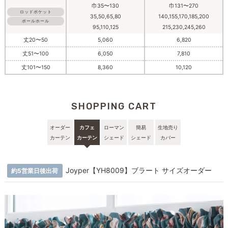
巾35〜130
巾131〜270
ロッドポケット
35,50,65,80
140,155,170,185,200
ポールホール
95,110,125
215,230,245,260
丈20〜50
5,060
6,820
丈51〜100
6,050
7,810
丈101〜150
8,360
10,120
SHOPPING CART
オーダー
カフェ
ローマン
簡易
生地売り
カーテン
カーテン
シェード
シェード
カバー
Joyper【YH8009】ブラート サイズオーダー
約5営業日後出荷