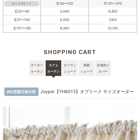
巾35〜130
巾131〜270
ロッドポケット
丈20〜50
5,060
6,820
丈51〜100
6,050
7,810
丈101〜150
8,360
10,120
SHOPPING CART
オーダー
カフェ
ローマン
簡易
生地売り
カーテン
カーテン
シェード
シェード
カバー
Joyper【YH8013】オブリーク サイズオーダー
約5営業日後出荷