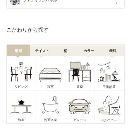
ファブリックパネル
こだわりから探す
部屋
テイスト
柄
カラー
機能
リビング
寝室
書斎
子供部屋
和室
洗面浴室
ガレージ
バルコニー