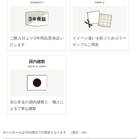
WARRANTY
SAMPLE
ご購入日より3年間品質保証い
イメージ違いを防ぐためカラー
たします
サンプルご用意
国内縫製
MADE IN JAPAN
安心安全の国内縫製と、職人に
よる丁寧な縫製
ポールホールは15cm単位での指定となります。（単位：cm）