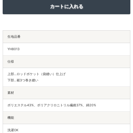
生地品番
YH8013
仕様
上部…ロッドポケット（袋縫い）仕上げ
下部…裾3つ巻き縫い
素材
ポリエステル43%、ポリアクリロニトリル繊維37%、綿20%
機能
洗濯OK