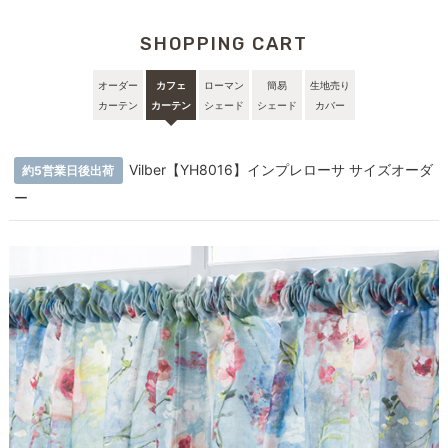
SHOPPING CART
オーダー
カフェ
ローマン
簡易
生地売り
カーテン
カーテン
シェード
シェード
カバー
Vilber【YH8016】インプレローサ サイズオーダ
約5営業日後出荷
ー