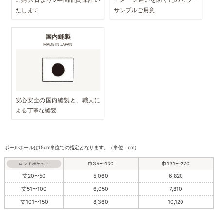
たします
サンプルご用意
国内縫製
MADE IN JAPAN
安心安全の国内縫製と、職人に
よる丁寧な縫製
ポールホールは15cm単位での指定となります。（単位：cm）
巾35〜130
巾131〜270
ロッドポケット
丈20〜50
5,060
6,820
丈51〜100
6,050
7,810
丈101〜150
8,360
10,120