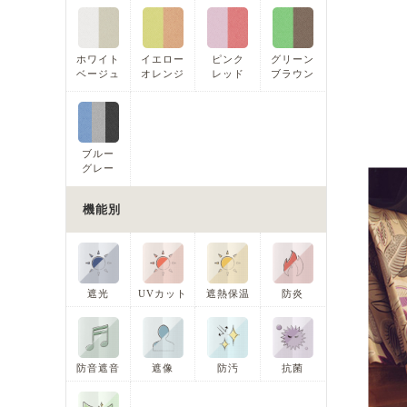
ホワイト
イエロー
ピンク
グリーン
ベージュ
オレンジ
レッド
ブラウン
ブルー
グレー
機能別
遮光
UVカット
遮熱保温
防炎
防音遮音
遮像
防汚
抗菌