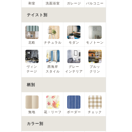
和室
洗面浴室
ガレージ
バルコニー
テイスト別
北欧
ナチュラル
モダン
モノトーン
ヴィン
西海岸
グレー
ブルッ
テージ
スタイル
インテリア
クリン
柄別
無地
花・リーフ
ボーダー
チェック
カラー別