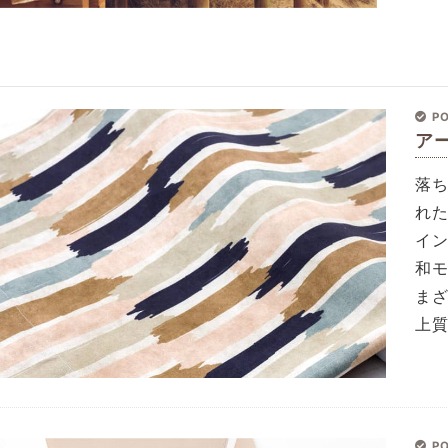
PO
ア
落
れ
イ
和
ま
上
PO