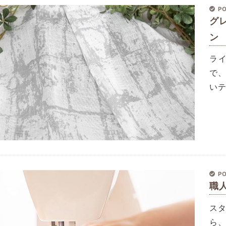
PO
グ
ン
ラ
で
い
PO
職
ス
ら