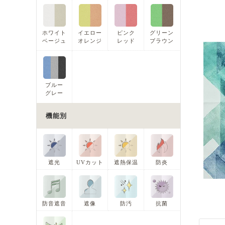
ホワイト
イエロー
ピンク
グリーン
ベージュ
オレンジ
レッド
ブラウン
ブルー
グレー
機能別
遮光
UVカット
遮熱保温
防炎
防音遮音
遮像
防汚
抗菌