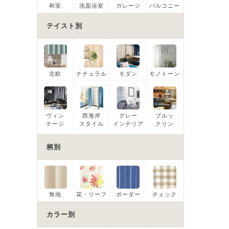
和室
洗面浴室
ガレージ
バルコニー
テイスト別
北欧
ナチュラル
モダン
モノトーン
ヴィン
西海岸
グレー
ブルッ
テージ
スタイル
インテリア
クリン
柄別
無地
花・リーフ
ボーダー
チェック
カラー別