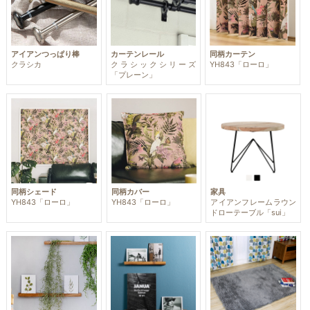
アイアンつっぱり棒
カーテンレール
同柄カーテン
クラシカ
クラシックシリーズ
YH843「ローロ」
「プレーン」
同柄シェード
同柄カバー
家具
YH843「ローロ」
YH843「ローロ」
アイアンフレームラウン
ドローテーブル「sui」