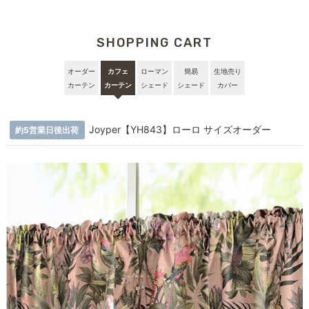
SHOPPING CART
オーダー
カフェ
ローマン
簡易
生地売り
カーテン
カーテン
シェード
シェード
カバー
Joyper【YH843】ローロ サイズオーダー
約5営業日後出荷