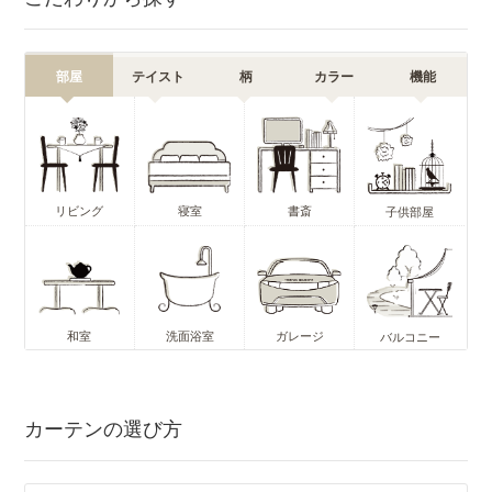
部屋
テイスト
柄
カラー
機能
リビング
寝室
書斎
子供部屋
和室
洗面浴室
ガレージ
バルコニー
カーテンの選び方