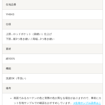
生地品番
YH843
仕様
上部…ロッドポケット（袋縫い）仕上げ
下部…裾3つ巻き縫い / 両端…3つ巻き縫い
素材
綿100%
機能
洗濯OK（手洗い）
備考
画面でみるカーテンの色と実際の色が異なる場合がありますので、事前にカ
ット生地サンプルでの確認をおすすめしています。
→生地サンプル請求はこ