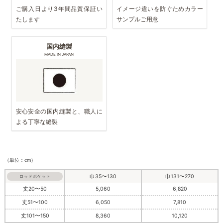
ご購入日より3年間品質保証い
イメージ違いを防ぐためカラー
たします
サンプルご用意
国内縫製
MADE IN JAPAN
安心安全の国内縫製と、職人に
よる丁寧な縫製
（単位：cm）
巾35〜130
巾131〜270
ロッドポケット
丈20〜50
5,060
6,820
丈51〜100
6,050
7,810
丈101〜150
8,360
10,120