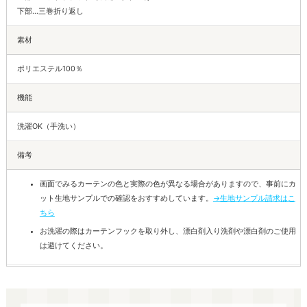
下部…三巻折り返し
素材
ポリエステル100％
機能
洗濯OK（手洗い）
備考
画面でみるカーテンの色と実際の色が異なる場合がありますので、事前にカ
ット生地サンプルでの確認をおすすめしています。
→生地サンプル請求はこ
ちら
お洗濯の際はカーテンフックを取り外し、漂白剤入り洗剤や漂白剤のご使用
は避けてください。