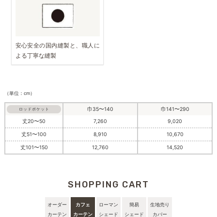
安心安全の国内縫製と、職人に
よる丁寧な縫製
（単位：cm）
巾35〜140
巾141〜290
ロッドポケット
丈20〜50
7,260
9,020
丈51〜100
8,910
10,670
丈101〜150
12,760
14,520
SHOPPING CART
オーダー
カフェ
ローマン
簡易
生地売り
カーテン
カーテン
シェード
シェード
カバー