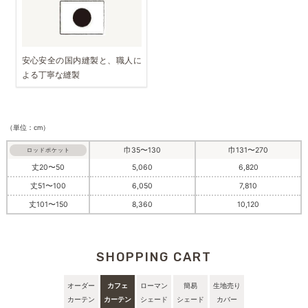
安心安全の国内縫製と、職人に
よる丁寧な縫製
（単位：cm）
巾35〜130
巾131〜270
ロッドポケット
丈20〜50
5,060
6,820
丈51〜100
6,050
7,810
丈101〜150
8,360
10,120
SHOPPING CART
オーダー
カフェ
ローマン
簡易
生地売り
カーテン
カーテン
シェード
シェード
カバー