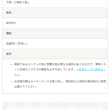
下部…三巻折り返し
素材
綿100%
機能
洗濯OK（手洗い）
備考
画面でみるカーテンの色と実際の色が異なる場合がありますので、事前にカ
ット生地サンプルでの確認をおすすめしています。
→生地サンプル請求はこ
ちら
お洗濯の際はカーテンフックを取り外し、漂白剤入り洗剤や漂白剤のご使用
は避けてください。