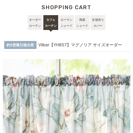
SHOPPING CART
オーダー
カフェ
ローマン
簡易
生地売り
カーテン
カーテン
シェード
シェード
カバー
Vilber【YH857】マグノリア サイズオーダー
約5営業日後出荷