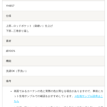
YH857
仕様
上部…ロッドポケット（袋縫い）仕上げ
下部…三巻折り返し
素材
綿100%
機能
洗濯OK（手洗い）
備考
画面でみるカーテンの色と実際の色が異なる場合がありますので、事前にカ
ット生地サンプルでの確認をおすすめしています。
→生地サンプル請求はこ
ちら