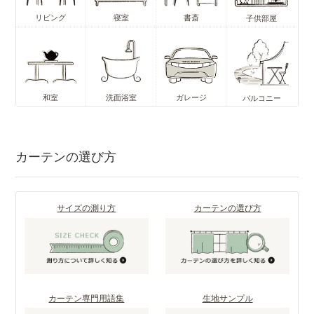
リビング
寝室
書斎
子供部屋
和室
洗面浴室
ガレージ
バルコニー
カーテンの選び方
サイズの測り方
カーテンの選び方
カーテン専門用語集
生地サンプル