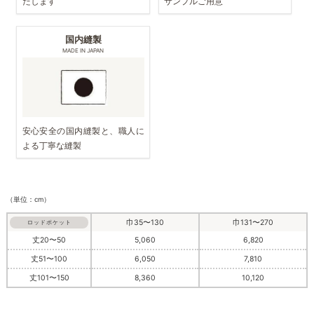
たします
サンプルご用意
国内縫製
MADE IN JAPAN
安心安全の国内縫製と、職人に
よる丁寧な縫製
（単位：cm）
巾35〜130
巾131〜270
ロッドポケット
丈20〜50
5,060
6,820
丈51〜100
6,050
7,810
丈101〜150
8,360
10,120