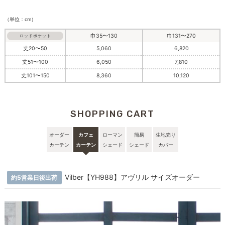
（単位：cm）
巾35〜130
巾131〜270
ロッドポケット
丈20〜50
5,060
6,820
丈51〜100
6,050
7,810
丈101〜150
8,360
10,120
SHOPPING CART
オーダー
カフェ
ローマン
簡易
生地売り
カーテン
カーテン
シェード
シェード
カバー
Vilber【YH988】アヴリル サイズオーダー
約5営業日後出荷