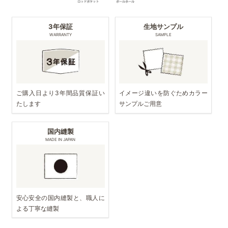
3年保証
生地サンプル
WARRANTY
SAMPLE
ご購入日より3年間品質保証い
イメージ違いを防ぐためカラー
たします
サンプルご用意
国内縫製
MADE IN JAPAN
安心安全の国内縫製と、職人に
よる丁寧な縫製