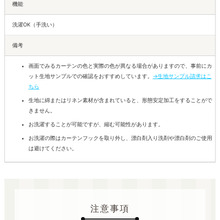
機能
洗濯OK（手洗い）
備考
画面でみるカーテンの色と実際の色が異なる場合がありますので、事前にカ
ット生地サンプルでの確認をおすすめしています。
→生地サンプル請求はこ
ちら
生地に綿またはリネン素材が含まれていると、形態安定加工をすることがで
きません。
お洗濯することが可能ですが、縮む可能性があります。
お洗濯の際はカーテンフックを取り外し、漂白剤入り洗剤や漂白剤のご使用
は避けてください。
注意事項