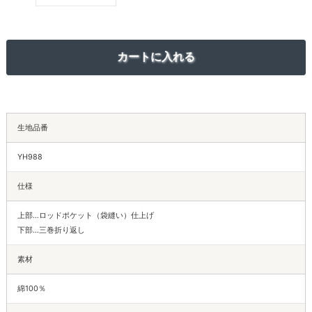
生地品番
YH988
仕様
上部…ロッドポケット（袋縫い）仕上げ
下部…三巻折り返し
素材
綿100％