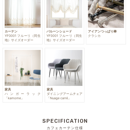
カーテン
バルーンシェード
アイアンつっぱり棒
YP3001 フルーリ（同生
YP3001 フルーリ（同生
クラシカ
地）サイズオーダー
地）サイズオーダー
家具
家具
ハンガーラック
ダイニングアームチェア
「kamome」
「Nuage carré」
SPECIFICATION
カフェカーテン仕様