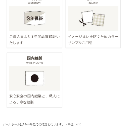
WARRANTY
SAMPLE
ご購入日より3年間品質保証い
イメージ違いを防ぐためカラー
たします
サンプルご用意
国内縫製
MADE IN JAPAN
安心安全の国内縫製と、職人に
よる丁寧な縫製
ポールホールは15cm単位での指定となります。（単位：cm）