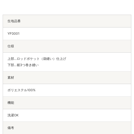
生地品番
YP3001
仕様
上部…ロッドポケット（袋縫い）仕上げ
下部…裾3つ巻き縫い
素材
ポリエステル100%
機能
洗濯OK
備考