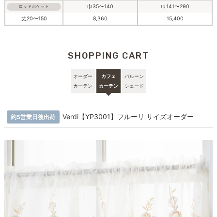
巾35〜140
巾141〜290
ロッドポケット
丈20〜150
8,360
15,400
SHOPPING CART
オーダー
カフェ
バルーン
カーテン
カーテン
シェード
Verdi【YP3001】フルーリ サイズオーダー
約5営業日後出荷