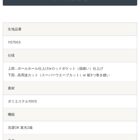
生地品番
YS7003
仕様
上部…ポールホール仕上げorロッドポケット（袋縫い）仕上げ
下部…高周波カット（スーパーウエーブカット）or 裾3つ巻き縫い
素材
ポリエステル100%
機能
洗濯OK 遮光2級