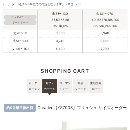
ポールホールは15cm単位での指定となります。（単位：cm）
巾35〜130
巾131〜270
ロッドポケット
35,50,65,80
140,155,170,185,200
ポールホール
95,110,125
215,230,245,260
丈20〜50
3,300
5,940
丈51〜100
3,740
6,600
丈101〜150
4,400
7,700
SHOPPING CART
オーダー
カフェ
ローマン
簡易
生地売り
カーテン
カーテン
シェード
シェード
カバー
Creative【YS7003】プリュシュ サイズオーダー
約5営業日後出荷