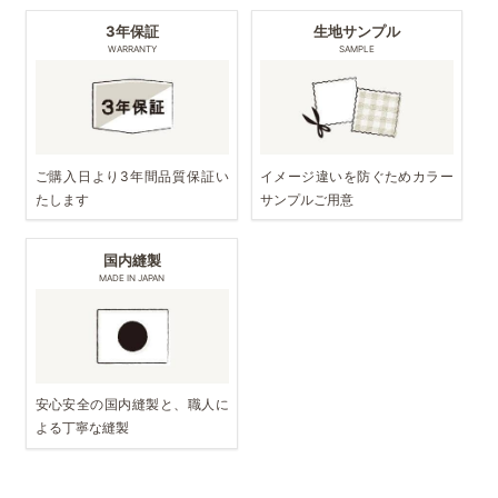
3年保証
生地サンプル
WARRANTY
SAMPLE
ご購入日より3年間品質保証い
イメージ違いを防ぐためカラー
たします
サンプルご用意
国内縫製
MADE IN JAPAN
安心安全の国内縫製と、職人に
よる丁寧な縫製