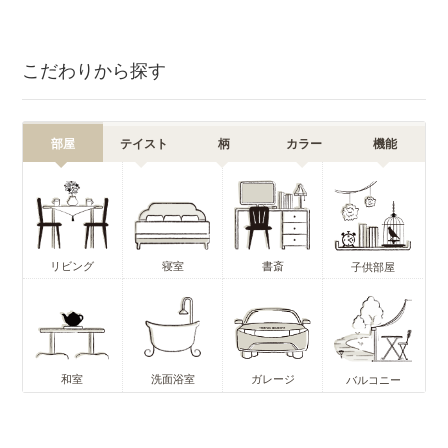
こだわりから探す
部屋
テイスト
柄
カラー
機能
リビング
寝室
書斎
子供部屋
和室
洗面浴室
ガレージ
バルコニー