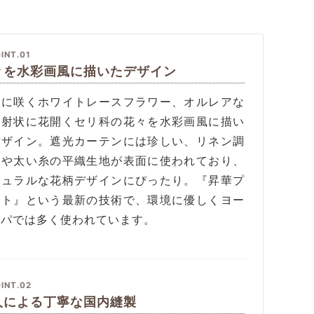
INT.01
々を水彩画風に描いたデザイン
夏に咲くホワイトレースフラワー、オルレアな
放射状に花開くセリ科の花々を水彩画風に描い
デザイン。遮光カーテンには珍しい、リネン調
やや太い糸の平織生地が表面に使われており、
チュラルな花柄デザインにぴったり。『昇華プ
ント』という最新の技術で、環境に優しくヨー
ッパでは多く使われています。
INT.02
人による丁寧な国内縫製