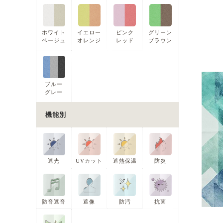
ホワイト
イエロー
ピンク
グリーン
ベージュ
オレンジ
レッド
ブラウン
ブルー
グレー
機能別
遮光
UVカット
遮熱保温
防炎
防音遮音
遮像
防汚
抗菌