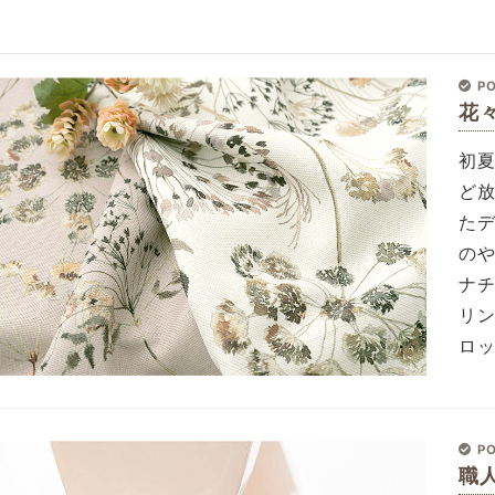
PO
花
初
ど
た
の
ナ
リ
ロ
PO
職