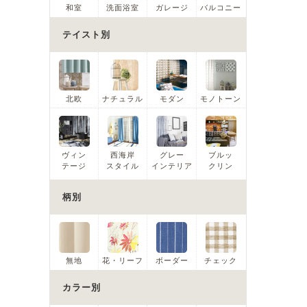
和室
洗面浴室
ガレージ
バルコニー
テイスト別
北欧
ナチュラル
モダン
モノトーン
ヴィン
西海岸
グレー
ブルッ
テージ
スタイル
インテリア
クリン
柄別
無地
花・リーフ
ボーダー
チェック
カラー別