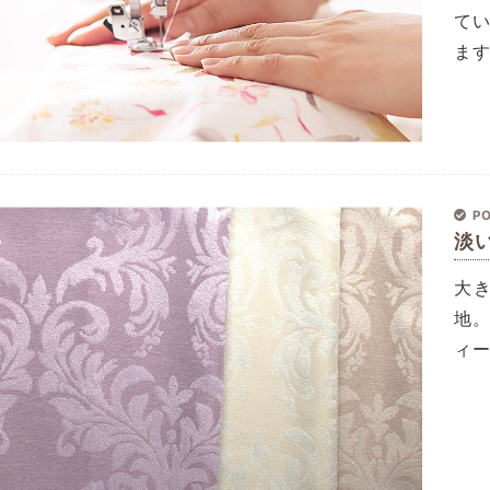
て
ま
PO
淡
大
地
ィ