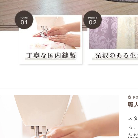
PO
職
ス
ら
た