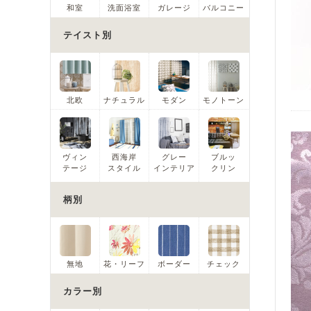
和室
洗面浴室
ガレージ
バルコニー
テイスト別
北欧
ナチュラル
モダン
モノトーン
ヴィン
西海岸
グレー
ブルッ
テージ
スタイル
インテリア
クリン
柄別
無地
花・リーフ
ボーダー
チェック
カラー別