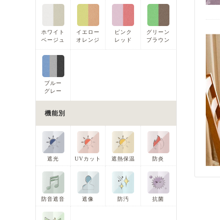
ホワイト
イエロー
ピンク
グリーン
ベージュ
オレンジ
レッド
ブラウン
ブルー
グレー
機能別
遮光
UVカット
遮熱保温
防炎
防音遮音
遮像
防汚
抗菌