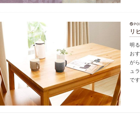
PO
リ
明
お
が
ュ
で