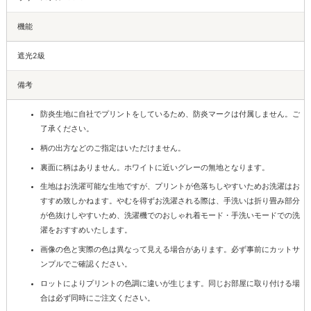
機能
遮光2級
備考
防炎生地に自社でプリントをしているため、防炎マークは付属しません。ご
了承ください。
柄の出方などのご指定はいただけません。
裏面に柄はありません。ホワイトに近いグレーの無地となります。
生地はお洗濯可能な生地ですが、プリントが色落ちしやすいためお洗濯はお
すすめ致しかねます。やむを得ずお洗濯される際は、手洗いは折り畳み部分
が色抜けしやすいため、洗濯機でのおしゃれ着モード・手洗いモードでの洗
濯をおすすめいたします。
画像の色と実際の色は異なって見える場合があります。必ず事前にカットサ
ンプルでご確認ください。
ロットによりプリントの色調に違いが生じます。同じお部屋に取り付ける場
合は必ず同時にご注文ください。