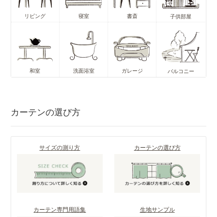
リビング
寝室
書斎
子供部屋
和室
洗面浴室
ガレージ
バルコニー
カーテンの選び方
サイズの測り方
カーテンの選び方
カーテン専門用語集
生地サンプル