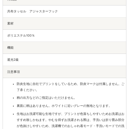
共布タッセル アジャスターフック
素材
ポリエステル100％
機能
遮光2級
注意事項
防炎生地に自社でプリントをしているため、防炎マークは付属しません。ご
了承ください。
柄の出方などのご指定はいただけません。
裏面に柄はありません。ホワイトに近いグレーの無地となります。
生地はお洗濯可能な生地ですが、プリントが色落ちしやすいためお洗濯はお
すすめ致しかねます。やむを得ずお洗濯される際は、手洗いは折り畳み部分
が色抜けしやすいため、洗濯機でのおしゃれ着モード・手洗いモードでの洗