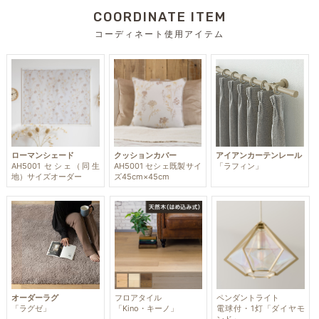
COORDINATE ITEM
コーディネート使用アイテム
ローマンシェード
クッションカバー
アイアンカーテンレール
AH5001 セシェ（同生
AH5001 セシェ既製サイ
「ラフィン」
地）サイズオーダー
ズ45cm×45cm
オーダーラグ
フロアタイル
ペンダントライト
「ラグゼ」
「Kino・キーノ」
電球付・1灯「ダイヤモ
ンド」