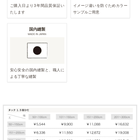
ご購入日より3年間品質保証い
イメージ違いを防ぐためカラー
たします
サンプルご用意
国内縫製
MADE IN JAPAN
安心安全の国内縫製と、職人に
よる丁寧な縫製