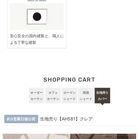
MADE IN JAPAN
安心安全の国内縫製と、職人に
よる丁寧な縫製
SHOPPING CART
オーダー
カフェ
ローマン
簡易
生地売り
カーテン
カーテン
シェード
シェード
カバー
生地売り【AH581】クレア
約3営業日後出荷