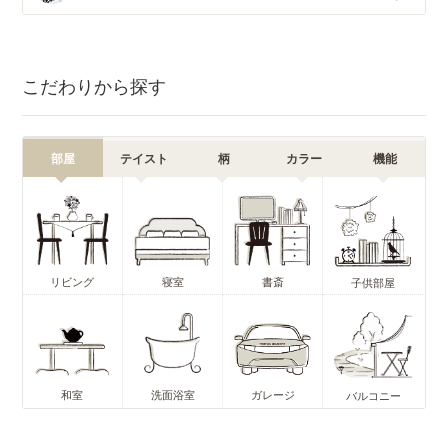
こだわりから探す
部屋
テイスト
柄
カラー
機能
リビング
寝室
書斎
子供部屋
和室
洗面浴室
ガレージ
バルコニー