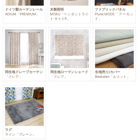
ドイツ製カーテンレール
木製照明
ファブリックパネル
ADIUM「PREMIUM」
MOKU「ペンダントライ
Plune.MODE「アーモン
ト サイドP」
ド」
同生地ドレープカーテン
同生地ローマンシェード
生地売り/カバー
「クレア」
「クレア」
Beekalen「ルコット」
ラグ
マイン「プレーン」