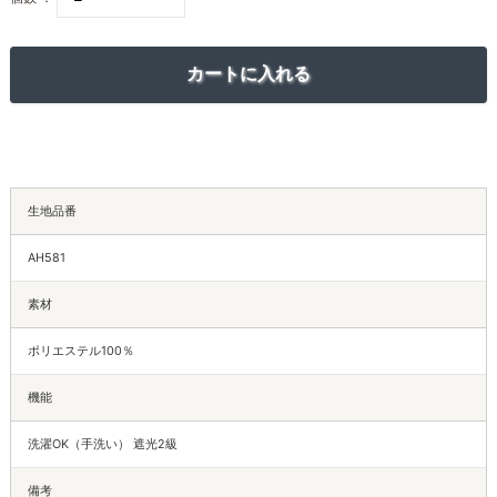
生地品番
AH581
素材
ポリエステル100％
機能
洗濯OK（手洗い） 遮光2級
備考