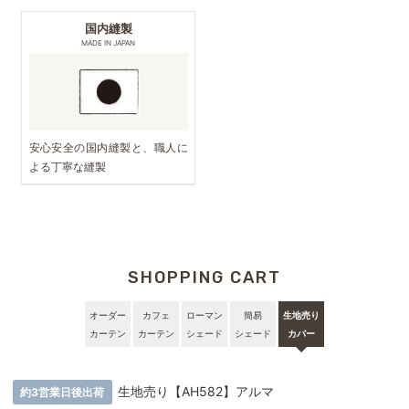
国内縫製
MADE IN JAPAN
安心安全の国内縫製と、職人に
よる丁寧な縫製
SHOPPING CART
オーダー
カフェ
ローマン
簡易
生地売り
カーテン
カーテン
シェード
シェード
カバー
生地売り【AH582】アルマ
約3営業日後出荷