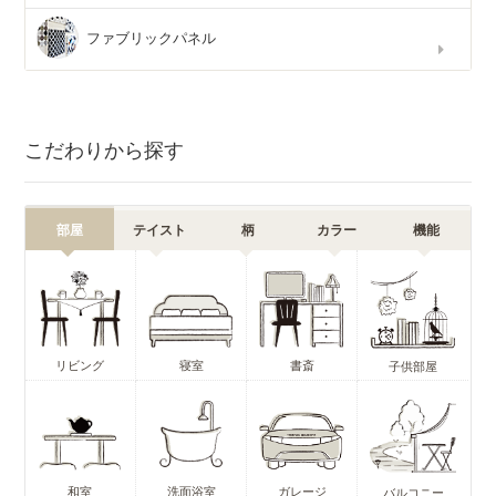
ファブリックパネル
こだわりから探す
部屋
テイスト
柄
カラー
機能
リビング
寝室
書斎
子供部屋
和室
洗面浴室
ガレージ
バルコニー