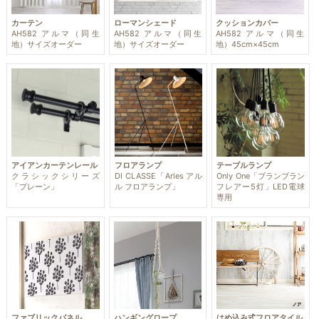
カーテン
ローマンシェード
クッションカバー
AH582 アルマ（同生
AH582 アルマ（同生
AH582 アルマ（同生
地）サイズオーダー
地）サイズオーダー
地）45cm×45cm
アイアンカーテンレール
フロアランプ
テーブルランプ
クラシックシリーズ
DI CLASSE「Arles アル
Only One「ブランブラン
「プレーン」
ル フロアランプ」
フレアー5灯」LED電球
専用
ファブリックパネル
ハンギングロープ
はめ込み式フロアタイル