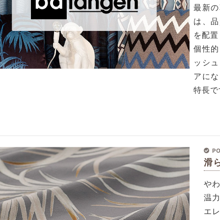
最新の
は、品
を配置
個性的
ッシュ
アにな
特長で
PO
滑
や
温
エ