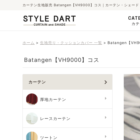
カーテン生地販売 Batangen【VH9000】コス｜カーテン・シェ
CAT
カテ
ホーム
生地売り・クッションカバー 一覧
Batangen【VH
Batangen【VH9000】コス
カーテン
厚地カーテン
レースカーテン
ツートン