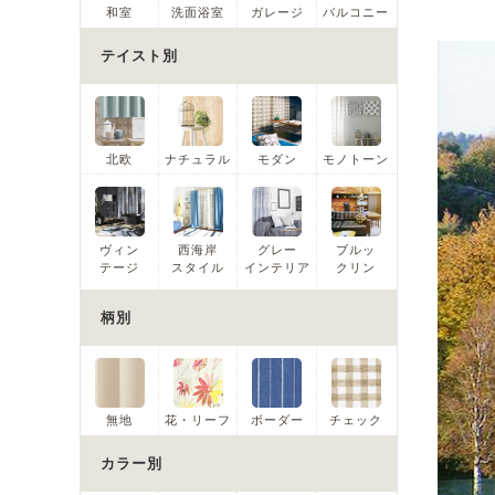
和室
洗面浴室
ガレージ
バルコニー
テイスト別
北欧
ナチュラル
モダン
モノトーン
ヴィン
西海岸
グレー
ブルッ
テージ
スタイル
インテリア
クリン
柄別
無地
花・リーフ
ボーダー
チェック
カラー別