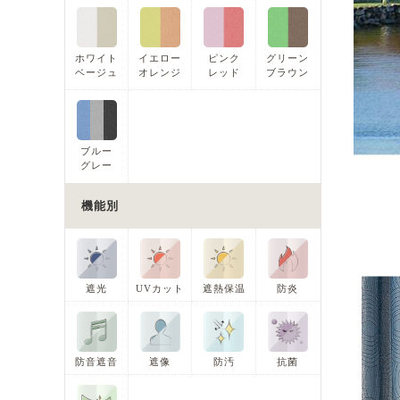
ホワイト
イエロー
ピンク
グリーン
ベージュ
オレンジ
レッド
ブラウン
ブルー
グレー
機能別
遮光
UVカット
遮熱保温
防炎
防音遮音
遮像
防汚
抗菌