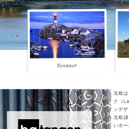
北欧は
ク（L
ンデザ
北欧諸
いホー