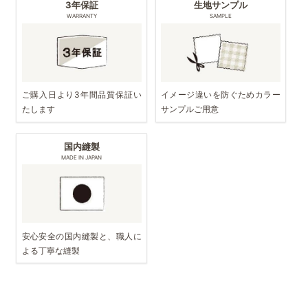
3年保証
生地サンプル
WARRANTY
SAMPLE
ご購入日より3年間品質保証い
イメージ違いを防ぐためカラー
たします
サンプルご用意
国内縫製
MADE IN JAPAN
安心安全の国内縫製と、職人に
よる丁寧な縫製