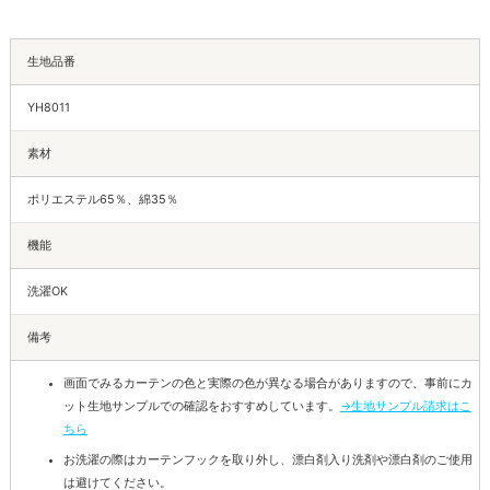
生地品番
YH8011
素材
ポリエステル65％、綿35％
機能
洗濯OK
備考
画面でみるカーテンの色と実際の色が異なる場合がありますので、事前にカ
ット生地サンプルでの確認をおすすめしています。
→生地サンプル請求はこ
ちら
お洗濯の際はカーテンフックを取り外し、漂白剤入り洗剤や漂白剤のご使用
は避けてください。