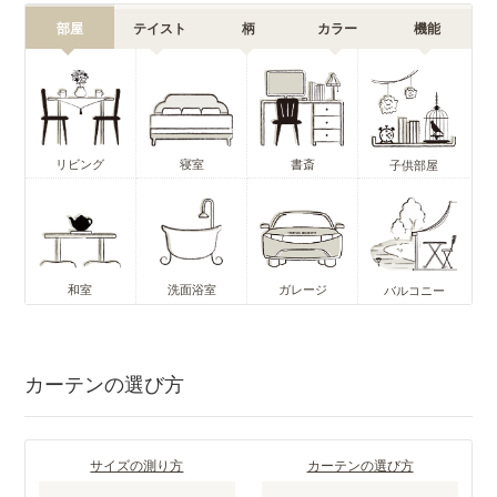
部屋
テイスト
柄
カラー
機能
リビング
寝室
書斎
子供部屋
和室
洗面浴室
ガレージ
バルコニー
カーテンの選び方
サイズの測り方
カーテンの選び方