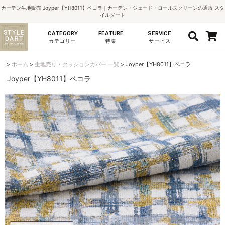
カーテン生地販売 Joyper【YH8011】ペコラ｜カーテン・シェード・ロールスクリーンの通販 スタ
イルダート
CATEGORY
FEATURE
SERVICE
カテゴリー
特集
サービス
ホーム
生地売り・クッションカバー 一覧
Joyper【YH8011】ペコラ
Joyper【YH8011】ペコラ