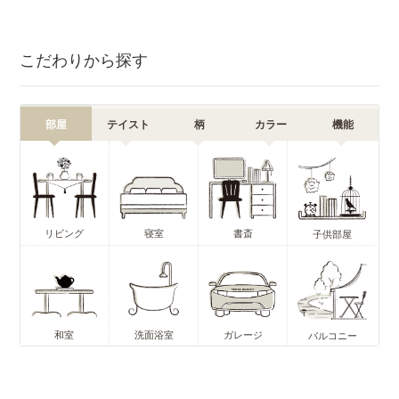
こだわりから探す
部屋
テイスト
柄
カラー
機能
リビング
寝室
書斎
子供部屋
和室
洗面浴室
ガレージ
バルコニー