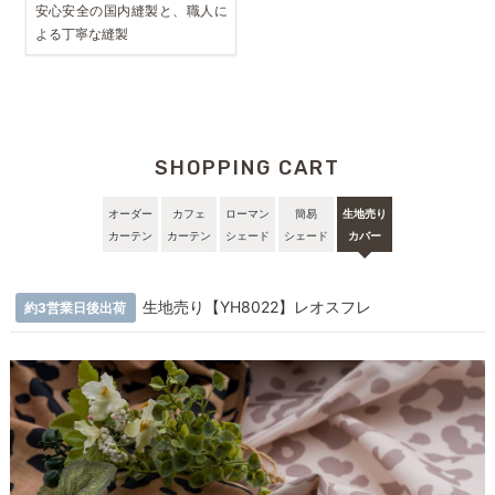
安心安全の国内縫製と、職人に
よる丁寧な縫製
SHOPPING CART
オーダー
カフェ
ローマン
簡易
生地売り
カーテン
カーテン
シェード
シェード
カバー
生地売り【YH8022】レオスフレ
約3営業日後出荷