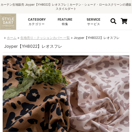
カーテン生地販売 Joyper【YH8022】レオスフレ｜カーテン・シェード・ロールスクリーンの通販
スタイルダート
CATEGORY
FEATURE
SERVICE
カテゴリー
特集
サービス
ホーム
生地売り・クッションカバー 一覧
Joyper【YH8022】レオスフレ
Joyper【YH8022】レオスフレ