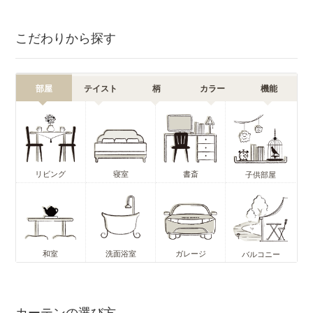
こだわりから探す
部屋
テイスト
柄
カラー
機能
リビング
寝室
書斎
子供部屋
和室
洗面浴室
ガレージ
バルコニー
カーテンの選び方