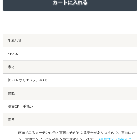
生地品番
YH807
素材
綿57% ポリエステル43％
機能
洗濯OK（手洗い）
備考
画面でみるカーテンの色と実際の色が異なる場合がありますので、事前にカ
ット生地サンプルでの確認をおすすめしています。
→生地サンプル請求はこ