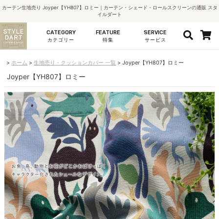
カーテン生地売り Joyper【YH807】ロミー｜カーテン・シェード・ロールスクリーンの通販 スタ
イルダート
CATEGORY
FEATURE
SERVICE
カテゴリー
特集
サービス
ホーム
生地売り・クッションカバー 一覧
Joyper【YH807】ロミー
Joyper【YH807】ロミー