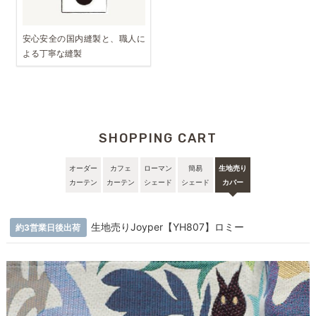
安心安全の国内縫製と、職人に
よる丁寧な縫製
SHOPPING CART
オーダー
カフェ
ローマン
簡易
生地売り
カーテン
カーテン
シェード
シェード
カバー
生地売りJoyper【YH807】ロミー
約3営業日後出荷