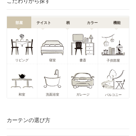
こだわりから探す
部屋
テイスト
柄
カラー
機能
リビング
寝室
書斎
子供部屋
和室
洗面浴室
ガレージ
バルコニー
カーテンの選び方