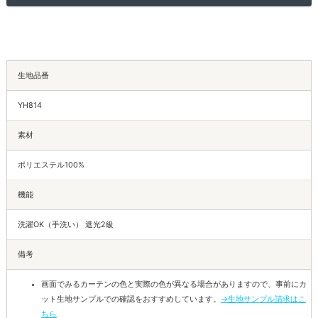
生地品番
YH814
素材
ポリエステル100%
機能
洗濯OK（手洗い） 遮光2級
備考
画面でみるカーテンの色と実際の色が異なる場合がありますので、事前にカ
ット生地サンプルでの確認をおすすめしています。
→生地サンプル請求はこ
ちら