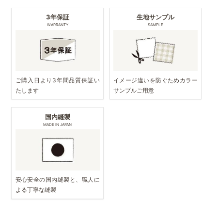
3年保証
生地サンプル
WARRANTY
SAMPLE
ご購入日より3年間品質保証い
イメージ違いを防ぐためカラー
たします
サンプルご用意
国内縫製
MADE IN JAPAN
安心安全の国内縫製と、職人に
よる丁寧な縫製