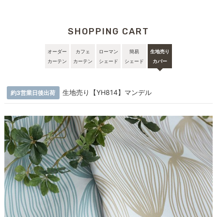
SHOPPING CART
オーダー
カフェ
ローマン
簡易
生地売り
カーテン
カーテン
シェード
シェード
カバー
生地売り【YH814】マンデル
約3営業日後出荷