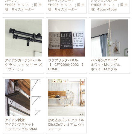
カーテン
ローマンシェード
クッションカバー
YH995 キット（同生
YH995 キット（同生
YH995 キット（同生
地）サイズオーダー
地）サイズオーダー
地）45cm×45cm
アイアンカーテンレール
ファブリックパネル
ハンギングロープ
クラシックシリーズ
【CFP2000-2002】
ホワイトMシングル
「プレーン」
HOME
ホワイトMダブル
アイアン雑貨
はめ込み式フロアタイル
アイアンブラケット
ClickOnプレミアム ヴィ
トライアングル S/M/L
ンテージ