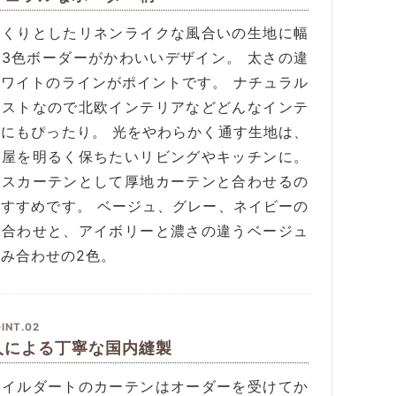
っくりとしたリネンライクな風合いの生地に幅
の3色ボーダーがかわいいデザイン。 太さの違
ホワイトのラインがポイントです。 ナチュラル
イストなので北欧インテリアなどどんなインテ
アにもぴったり。 光をやわらかく通す生地は、
部屋を明るく保ちたいリビングやキッチンに。
ースカーテンとして厚地カーテンと合わせるの
おすすめです。 ベージュ、グレー、ネイビーの
み合わせと、アイボリーと濃さの違うベージュ
み合わせの2色。
INT.02
人による丁寧な国内縫製
タイルダートのカーテンはオーダーを受けてか