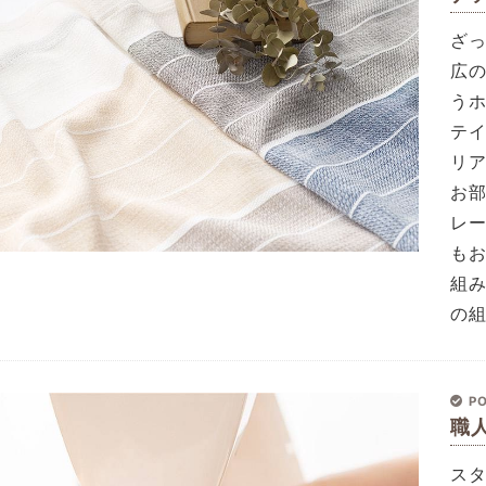
ざ
広
う
テ
リ
お
レ
も
組
の組
PO
職
ス