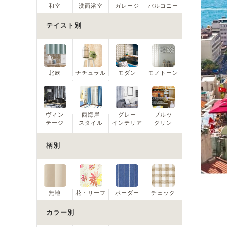
和室
洗面浴室
ガレージ
バルコニー
テイスト別
北欧
ナチュラル
モダン
モノトーン
ヴィン
西海岸
グレー
ブルッ
テージ
スタイル
インテリア
クリン
柄別
無地
花・リーフ
ボーダー
チェック
カラー別