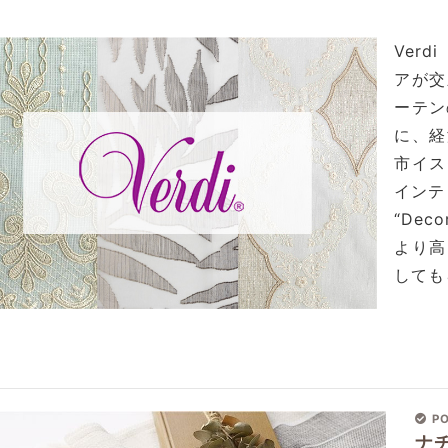
Ver
アが交
ーテン
に、経
市イス
インテ
“Deco
より高
しても
PO
ナ