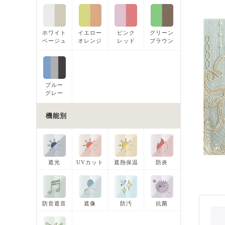
ホワイト
イエロー
ピンク
グリーン
ベージュ
オレンジ
レッド
ブラウン
ブルー
グレー
機能別
遮光
UVカット
遮熱保温
防炎
防音遮音
遮像
防汚
抗菌