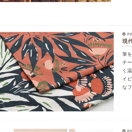
PO
現
筆
チ
く
イ
な
PO