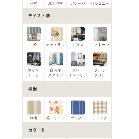
和室
洗面浴室
ガレージ
バルコニー
テイスト別
北欧
ナチュラル
モダン
モノトーン
ヴィン
西海岸
グレー
ブルッ
テージ
スタイル
インテリア
クリン
柄別
無地
花・リーフ
ボーダー
チェック
カラー別