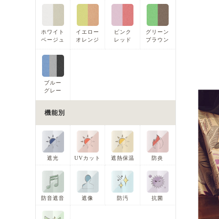
ホワイト
イエロー
ピンク
グリーン
ベージュ
オレンジ
レッド
ブラウン
ブルー
グレー
機能別
遮光
UVカット
遮熱保温
防炎
防音遮音
遮像
防汚
抗菌