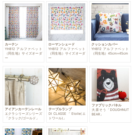
カーテン
ローマンシェード
クッションカバー
YH812 アルファベット
YH812 アルファベット
YH812 アルファベット
（同生地）サイズオーダ
（同生地）サイズオーダ
（同生地）45cm×45cm
ー
ー
ファブリックパネル
アイアンカーテンレール
テーブルランプ
大原そう「DOUGHNUT
エクラシリーズシリーズ
DI CLASSE「Etoile(エ
BEAR」
「クラック/ゴールド」
トワール)」