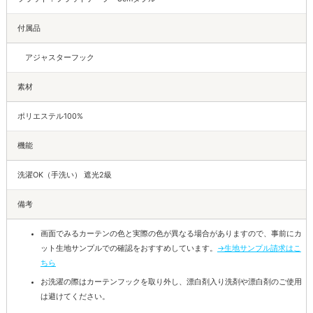
付属品
アジャスターフック
素材
ポリエステル100%
機能
洗濯OK（手洗い） 遮光2級
備考
画面でみるカーテンの色と実際の色が異なる場合がありますので、事前にカ
ット生地サンプルでの確認をおすすめしています。
→生地サンプル請求はこ
ちら
お洗濯の際はカーテンフックを取り外し、漂白剤入り洗剤や漂白剤のご使用
は避けてください。