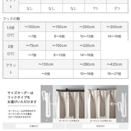
ト
なし
なし
なし
1つ
2つ
フックの数
〜100cm
〜150cm
〜200cm
〜300cm
1.5倍
ひだ
〜7個
8〜9個
10〜13個
14〜19個
〜75cm
〜150cm
〜220cm
2倍
ひだ
〜7個
8〜13個
14〜18個
〜130cm
〜280cm
〜420cm
フラッ
ト
〜9個
10〜18個
19〜27個