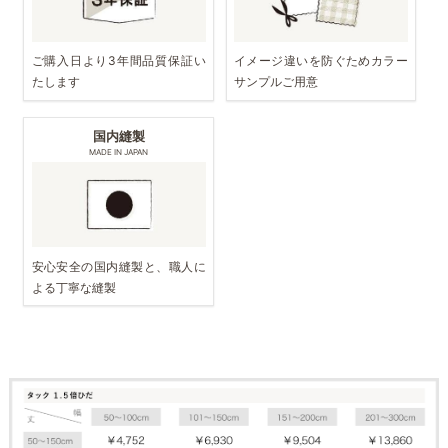
ご購入日より3年間品質保証い
イメージ違いを防ぐためカラー
たします
サンプルご用意
国内縫製
MADE IN JAPAN
安心安全の国内縫製と、職人に
よる丁寧な縫製