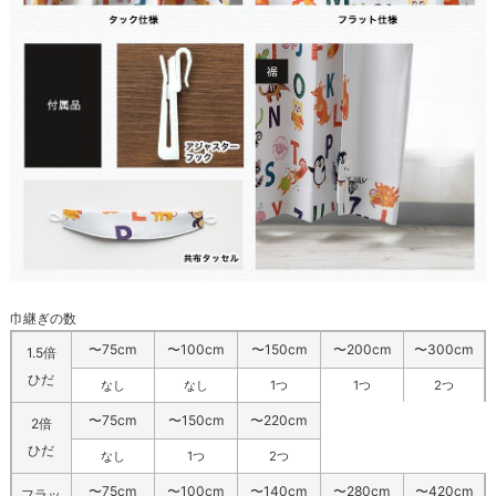
巾継ぎの数
〜75cm
〜100cm
〜150cm
〜200cm
〜300cm
1.5倍
ひだ
なし
なし
1つ
1つ
2つ
〜75cm
〜150cm
〜220cm
2倍
ひだ
なし
1つ
2つ
〜75cm
〜100cm
〜140cm
〜280cm
〜420cm
フラッ