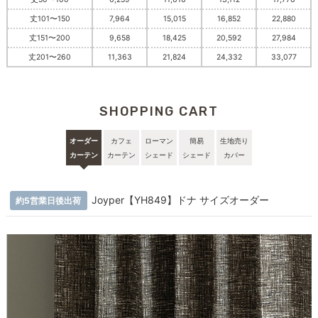
丈101〜150
7,964
15,015
16,852
22,880
丈151〜200
9,658
18,425
20,592
27,984
丈201〜260
11,363
21,824
24,332
33,077
SHOPPING CART
オーダー
カフェ
ローマン
簡易
生地売り
カーテン
カーテン
シェード
シェード
カバー
Joyper【YH849】ドナ サイズオーダー
約5営業日後出荷