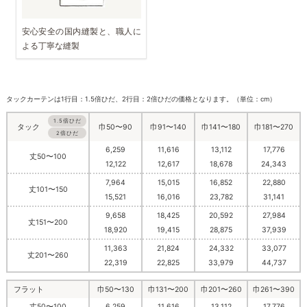
安心安全の国内縫製と、職人に
よる丁寧な縫製
タックカーテンは1行目：1.5倍ひだ、2行目：2倍ひだの価格となります。（単位：cm）
1.5倍ひだ
巾50〜90
巾91〜140
巾141〜180
巾181〜270
タック
2倍ひだ
6,259
11,616
13,112
17,776
丈50〜100
12,122
12,617
18,678
24,343
7,964
15,015
16,852
22,880
丈101〜150
15,521
16,016
23,782
31,141
9,658
18,425
20,592
27,984
丈151〜200
18,920
19,415
28,875
37,939
11,363
21,824
24,332
33,077
丈201〜260
22,319
22,825
33,979
44,737
フラット
巾50〜130
巾131〜200
巾201〜260
巾261〜390
丈50〜100
6,259
11,616
13,112
17,776