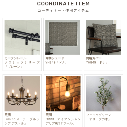
COORDINATE ITEM
コーディネート使用アイテム
カーテンレール
同柄シェード
同柄カバー
クラシックシリーズ
YH849「ドナ」
YH849「ドナ」
「プレーン」
照明
照明
フェイクグリーン
Lumitique「テーブルラ
ORRB「アイアンシャン
「オリーブの木」
ンプ アストル」
デリア6灯デジール」