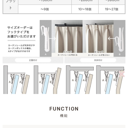
フラッ
ト
〜9個
10〜18個
19〜27個
FUNCTION
機能