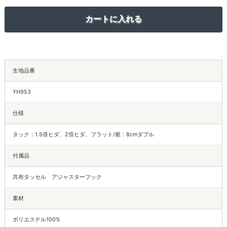
生地品番
YH953
仕様
タック：1.5倍ヒダ、2倍ヒダ、フラット/裾：8cmダブル
付属品
共布タッセル アジャスターフック
素材
ポリエステル100%