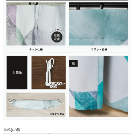
巾継ぎの数