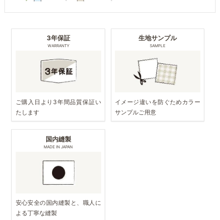
3年保証
生地サンプル
WARRANTY
SAMPLE
ご購入日より3年間品質保証い
イメージ違いを防ぐためカラー
たします
サンプルご用意
国内縫製
MADE IN JAPAN
安心安全の国内縫製と、職人に
よる丁寧な縫製