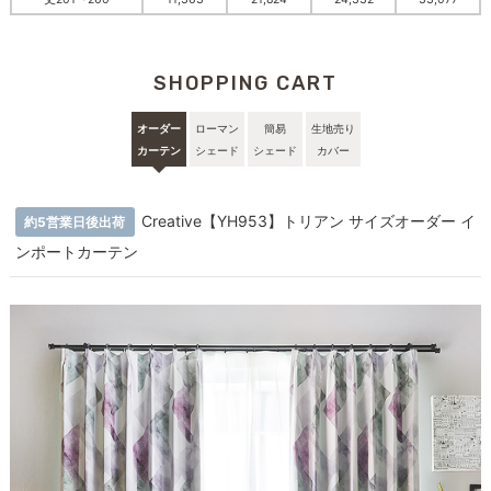
SHOPPING CART
オーダー
ローマン
簡易
生地売り
カーテン
シェード
シェード
カバー
Creative【YH953】トリアン サイズオーダー イ
約5営業日後出荷
ンポートカーテン