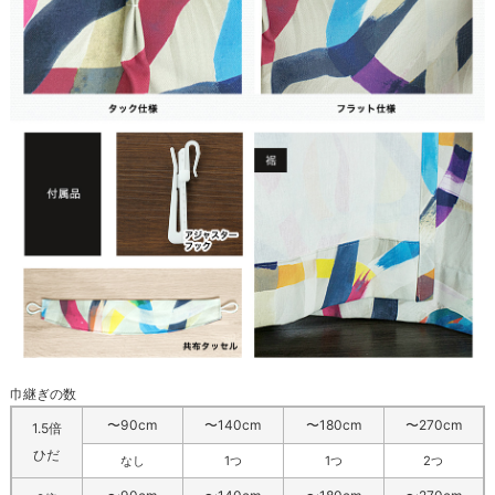
巾継ぎの数
〜90cm
〜140cm
〜180cm
〜270cm
1.5倍
ひだ
なし
1つ
1つ
2つ