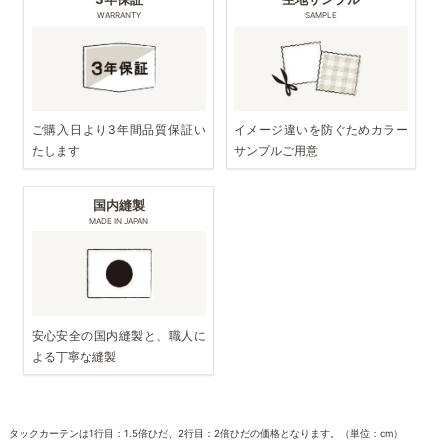
WARRANTY
SAMPLE
ご購入日より3年間品質保証い
イメージ違いを防ぐためカラー
たします
サンプルご用意
国内縫製
MADE IN JAPAN
安心安全の国内縫製と、職人に
よる丁寧な縫製
タックカーテンは1行目：1.5倍ひだ、2行目：2倍ひだの価格となります。（単位：cm）