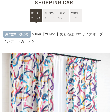
SHOPPING CART
オーダー
ローマン
簡易
生地売り
カーテン
シェード
シェード
カバー
Vilber【YH955】めとろぽりす サイズオーダー
約5営業日後出荷
インポートカーテン