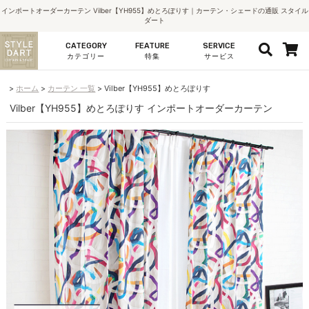
インポートオーダーカーテン Vilber【YH955】めとろぽりす｜カーテン・シェードの通販 スタイル
ダート
CATEGORY
FEATURE
SERVICE
カテゴリー
特集
サービス
ホーム
カーテン 一覧
Vilber【YH955】めとろぽりす
Vilber【YH955】めとろぽりす インポートオーダーカーテン