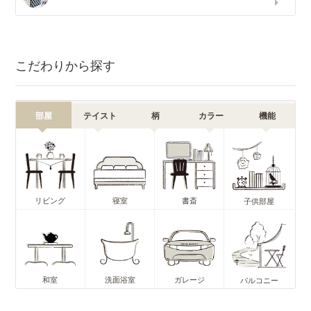
こだわりから探す
部屋
テイスト
柄
カラー
機能
リビング
寝室
書斎
子供部屋
和室
洗面浴室
ガレージ
バルコニー