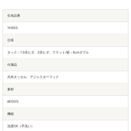
生地品番
YH955
仕様
タック：1.5倍ヒダ、2倍ヒダ、フラット/裾：8cmダブル
付属品
共布タッセル アジャスターフック
素材
綿100%
機能
洗濯OK（手洗い）