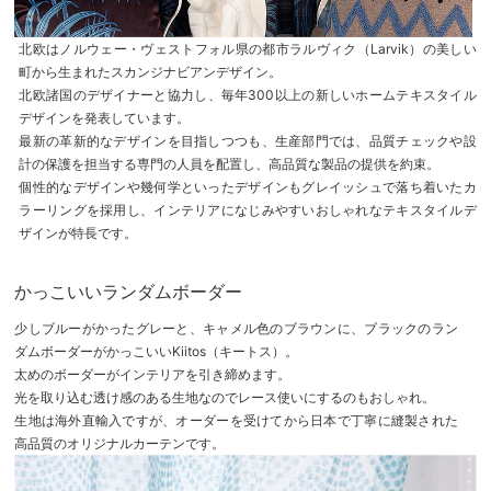
北欧はノルウェー・ヴェストフォル県の都市ラルヴィク（Larvik）の美しい
町から生まれたスカンジナビアンデザイン。
北欧諸国のデザイナーと協力し、毎年300以上の新しいホームテキスタイル
デザインを発表しています。
最新の革新的なデザインを目指しつつも、生産部門では、品質チェックや設
計の保護を担当する専門の人員を配置し、高品質な製品の提供を約束。
個性的なデザインや幾何学といったデザインもグレイッシュで落ち着いたカ
ラーリングを採用し、インテリアになじみやすいおしゃれなテキスタイルデ
ザインが特長です。
かっこいいランダムボーダー
少しブルーがかったグレーと、キャメル色のブラウンに、ブラックのラン
ダムボーダーがかっこいいKiitos（キートス）。
太めのボーダーがインテリアを引き締めます。
光を取り込む透け感のある生地なのでレース使いにするのもおしゃれ。
生地は海外直輸入ですが、オーダーを受けてから日本で丁寧に縫製された
高品質のオリジナルカーテンです。