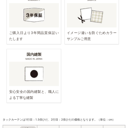
WARRANTY
SAMPLE
ご購入日より3年間品質保証い
イメージ違いを防ぐためカラー
たします
サンプルご用意
国内縫製
MADE IN JAPAN
安心安全の国内縫製と、職人に
よる丁寧な縫製
タックカーテンは1行目：1.5倍ひだ、2行目：2倍ひだの価格となります。（単位：cm）