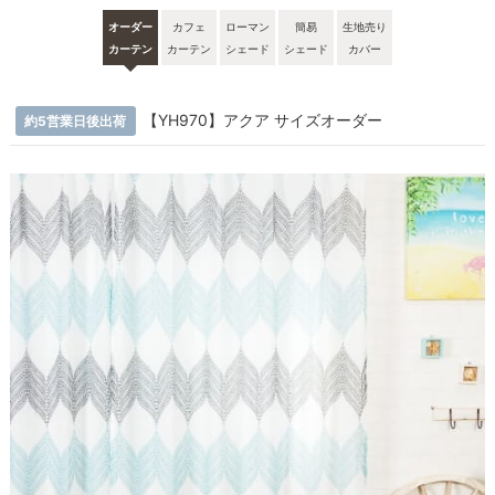
オーダー
カフェ
ローマン
簡易
生地売り
カーテン
カーテン
シェード
シェード
カバー
【YH970】アクア サイズオーダー
約5営業日後出荷