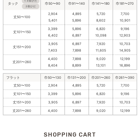
1.5倍ひだ
巾50〜90
巾91〜140
巾141〜180
巾181〜270
タック
2倍ひだ
2,904
4,895
5,720
7,700
丈50〜100
5,401
5,896
8,602
10,901
3,399
5,896
6,820
9,196
丈101〜150
6,402
6,897
10,098
12,903
3,905
6,897
7,920
10,703
丈151〜200
7,403
7,898
11,605
14,905
4,400
7,898
9,020
12,199
丈201〜260
8,404
8,899
13,101
16,896
フラット
巾50〜130
巾131〜200
巾201〜260
巾261〜390
丈50〜100
2,904
4,895
5,720
7,700
丈101〜150
3,399
5,896
6,820
9,196
丈151〜200
3,905
6,897
7,920
10,703
丈201〜260
4,400
7,898
9,020
12,199
SHOPPING CART