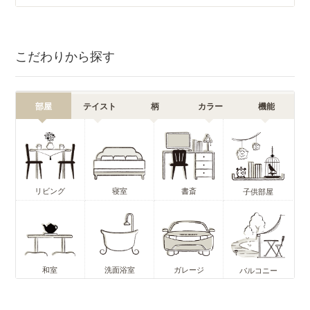
こだわりから探す
部屋
テイスト
柄
カラー
機能
リビング
寝室
書斎
子供部屋
和室
洗面浴室
ガレージ
バルコニー