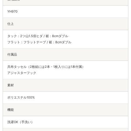
YH970
仕上
タック：2ツ山1.5倍ヒダ / 裾：8cmダブル
フラット：フラットテープ / 裾：8cmダブル
付属品
共布タッセル（2枚組には2本・1枚入りには1本付属）
アジャスターフック
素材
ポリエステル100%
機能
洗濯OK（手洗い）