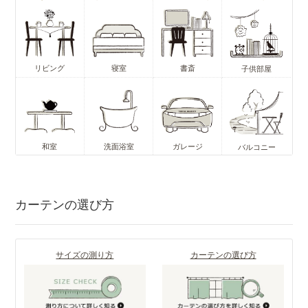
リビング
寝室
書斎
子供部屋
和室
洗面浴室
ガレージ
バルコニー
カーテンの選び方
サイズの測り方
カーテンの選び方