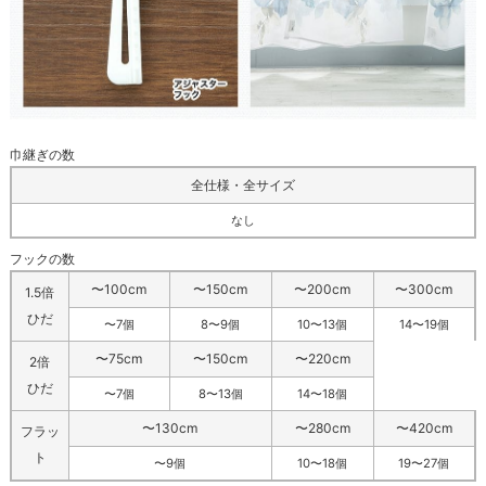
巾継ぎの数
全仕様・全サイズ
なし
フックの数
〜100cm
〜150cm
〜200cm
〜300cm
1.5倍
ひだ
〜7個
8〜9個
10〜13個
14〜19個
〜75cm
〜150cm
〜220cm
2倍
ひだ
〜7個
8〜13個
14〜18個
〜130cm
〜280cm
〜420cm
フラッ
ト
〜9個
10〜18個
19〜27個