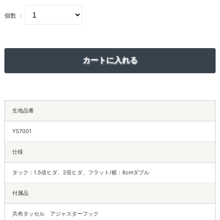
個数 ：
生地品番
YS7001
仕様
タック：1.5倍ヒダ、2倍ヒダ、フラット/裾：8cmダブル
付属品
共布タッセル アジャスターフック