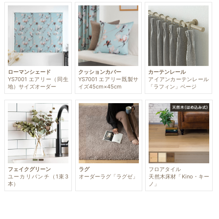
ローマンシェード
クッションカバー
カーテンレール
YS7001 エアリー（同生
YS7001 エアリー既製サ
アイアンカーテンレール
地）サイズオーダー
イズ45cm×45cm
「ラフィン」ベージ
フェイクグリーン
ラグ
フロアタイル
ユーカリバンチ（1束3
オーダーラグ「ラグゼ」
天然木床材「Kino・キー
本）
ノ」