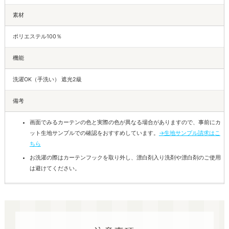
素材
ポリエステル100％
機能
洗濯OK（手洗い） 遮光2級
備考
画面でみるカーテンの色と実際の色が異なる場合がありますので、事前にカ
ット生地サンプルでの確認をおすすめしています。
→生地サンプル請求はこ
ちら
お洗濯の際はカーテンフックを取り外し、漂白剤入り洗剤や漂白剤のご使用
は避けてください。