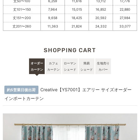
丈50〜100
6,259
11,616
13,112
17,776
丈101〜150
7,964
15,015
16,852
22,880
丈151〜200
9,658
18,425
20,592
27,984
丈201〜260
11,363
21,824
24,332
33,077
SHOPPING CART
オーダー
カフェ
ローマン
簡易
生地売り
カーテン
カーテン
シェード
シェード
カバー
Creative【YS7001】エアリー サイズオーダー
約5営業日後出荷
インポートカーテン