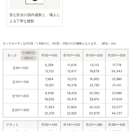
安心安全の国内縫製と、職人に
よる丁寧な縫製
タックカーテンは1行目：1.5倍ひだ、2行目：2倍ひだの価格となります。（単位：cm）
1.5倍ひだ
巾50〜100
巾101〜150
巾151〜200
巾201〜300
タック
2倍ひだ
6,259
11,616
13,112
17,776
丈50〜100
12,122
12,617
18,678
24,343
7,964
15,015
16,852
22,880
丈101〜150
15,521
16,016
23,782
31,141
9,658
18,425
20,592
27,984
丈151〜200
18,920
19,415
28,875
37,939
11,363
21,824
24,332
33,077
丈201〜260
22,319
22,825
33,979
44,737
フラット
巾50〜140
巾141〜210
巾211〜280
巾281〜420