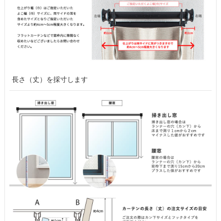
長さ（丈）を採寸します