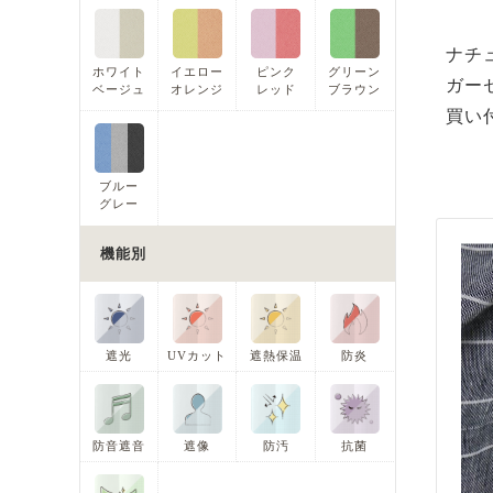
ナチ
ホワイト
イエロー
ピンク
グリーン
ガー
ベージュ
オレンジ
レッド
ブラウン
買い
ブルー
グレー
機能別
遮光
UVカット
遮熱保温
防炎
防音遮音
遮像
防汚
抗菌