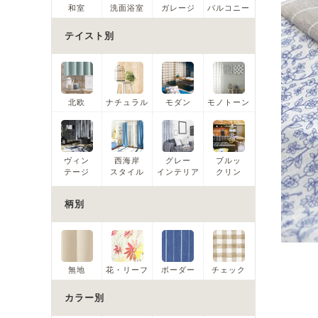
和室
洗面浴室
ガレージ
バルコニー
テイスト別
北欧
ナチュラル
モダン
モノトーン
ヴィン
西海岸
グレー
ブルッ
テージ
スタイル
インテリア
クリン
柄別
無地
花・リーフ
ボーダー
チェック
カラー別