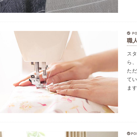
PO
職
ス
ら
た
て
ま
PO