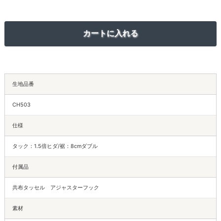
生地品番
CH503
仕様
タック：1.5倍ヒダ/裾：8cmダブル
付属品
共布タッセル アジャスターフック
素材