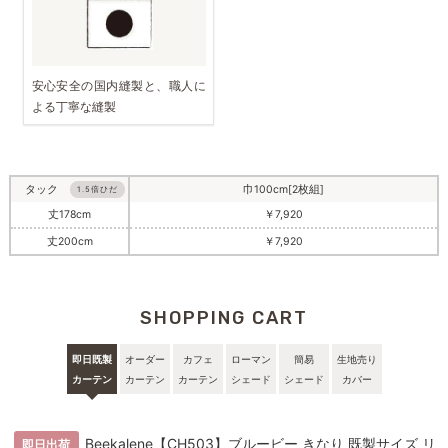
安心安全の国内縫製と、職人に
よる丁寧な縫製
タック
巾100cm[2枚組]
1.5倍ひだ
丈178cm
￥7,920
丈200cm
￥7,920
SHOPPING CART
即日既製
オーダー
カフェ
ローマン
簡易
生地売り
カーテン
カーテン
カーテン
シェード
シェード
カバー
Beekalene【CH503】ブルービー きなり 既製サイズ リ
即日出荷