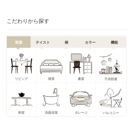
こだわりから探す
部屋
テイスト
柄
カラー
機能
リビング
寝室
書斎
子供部屋
和室
洗面浴室
ガレージ
バルコニー