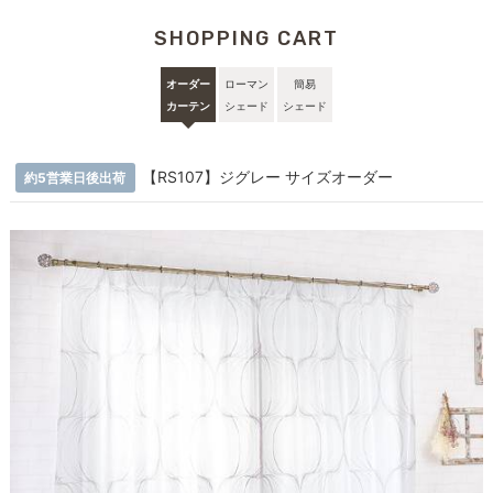
SHOPPING CART
オーダー
ローマン
簡易
カーテン
シェード
シェード
【RS107】ジグレー サイズオーダー
約5営業日後出荷