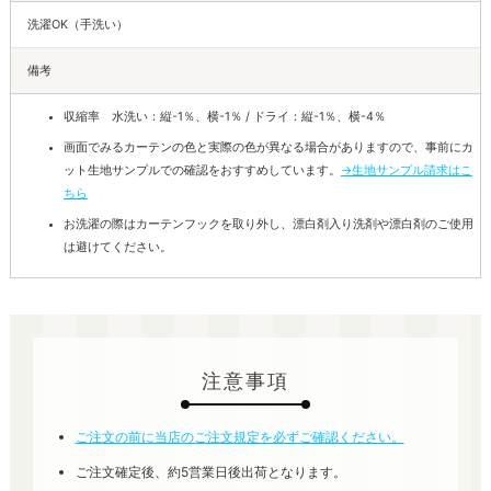
洗濯OK（手洗い）
備考
収縮率 水洗い：縦-1％、横-1％ / ドライ：縦-1％、横-4％
画面でみるカーテンの色と実際の色が異なる場合がありますので、事前にカ
ット生地サンプルでの確認をおすすめしています。
→生地サンプル請求はこ
ちら
お洗濯の際はカーテンフックを取り外し、漂白剤入り洗剤や漂白剤のご使用
は避けてください。
注意事項
ご注文の前に当店のご注文規定を必ずご確認ください。
ご注文確定後、約5営業日後出荷となります。