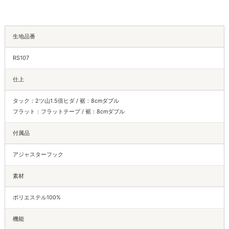
生地品番
RS107
仕上
タック：2ツ山1.5倍ヒダ / 裾：8cmダブル
フラット：フラットテープ / 裾：8cmダブル
付属品
アジャスターフック
素材
ポリエステル100%
機能