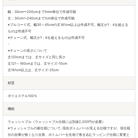
幅：30cm〜200cmまで5mm単位で作成可能
丈：30cm〜240cmまで1cm単位で作成可能
※プルコード式、幅30～45cmの丈161cm以上は作成不可。幅丈が1：4を超える
ものは作成不可
※チェーン式、幅丈が1：6を超えるものは作成不可
-
※チェーンの長さについて
丈120cmまでは、丈サイズと同じ長さ
丈121～160cmまでは、丈サイズ-10cm
丈161cm以上は、丈サイズ-25cm
材質
ポリエステル100％
機能
ウォッシャブル（ウォッシャブル仕様には別途2,200円が必要）
※ウォッシャブルの裾仕様について‥現在ボトムバーが見える仕様ですが、現仕様
分の在庫が無くなり次第、ボトムバーを生地で巻き込むラッピング仕様に変更と