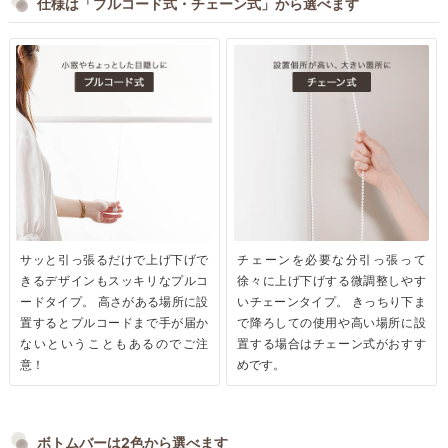
仕様は「プルコード式・チェーン式」から選べます
サッと引っ張るだけで上げ下げで
チェーンを必要な分引っ張って
きるデザインもスッキリなプルコ
徐々に上げ下げする微調整しやす
ードタイプ。 高さがある場所に設
いチェーンタイプ。 きっちり下ま
置するとプルコードまで手が届か
で降ろしての使用や高い場所に設
ないということもあるのでご注
置する場合はチェーン式がおすす
意！
めです。
ボトムバーは2色から選べます