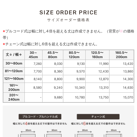
SIZE ORDER PRICE
サイズオーダー価格表
※
プルコード式は幅に対し4倍を超える丈は作成できません。（背景が
■
の価格
帯）
※
チェーン式は幅に対し6倍を超える丈は作成できません。
30～
45.5〜
80.5〜
120.5〜
160.5〜
丈↓ / 幅→
45cm
80cm
120cm
160cm
200cm
30〜80cm
7,260
8,030
9,130
11,990
13,420
81〜120cm
7,700
8,360
9,570
12,430
13,860
121〜160cm
8,140
8,800
9,900
12,870
14,300
161〜
8,580
9,240
10,340
13,310
14,630
200cm
201〜
-
9,680
10,780
13,750
15,070
240cm