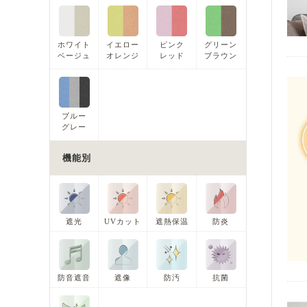
ホワイト
イエロー
ピンク
グリーン
ベージュ
オレンジ
レッド
ブラウン
ブルー
グレー
機能別
遮光
UVカット
遮熱保温
防炎
防音遮音
遮像
防汚
抗菌