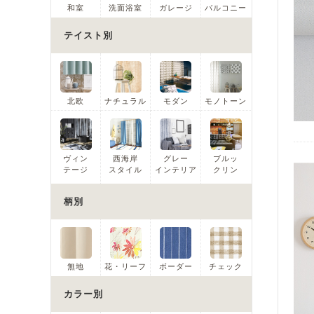
和室
洗面浴室
ガレージ
バルコニー
テイスト別
北欧
ナチュラル
モダン
モノトーン
ヴィン
西海岸
グレー
ブルッ
テージ
スタイル
インテリア
クリン
柄別
無地
花・リーフ
ボーダー
チェック
カラー別