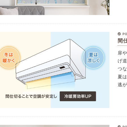
PO
間
扉
げ
つ
夏
逃
PO