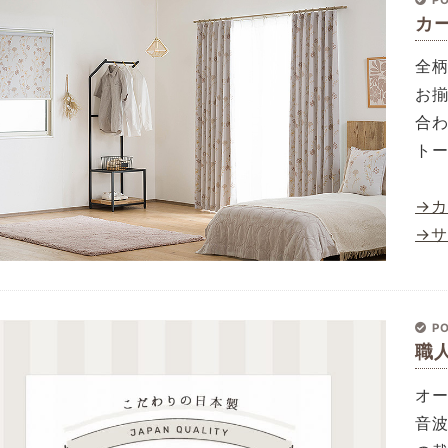
カ
全
お
合
ト
→
→
PO
職
オ
音