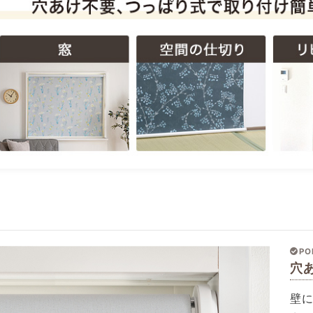
PO
穴
壁