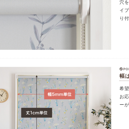
穴
イ
り
PO
幅
希
お応
ー