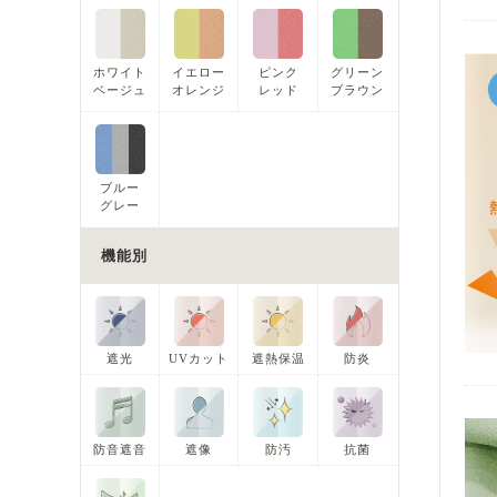
ホワイト
イエロー
ピンク
グリーン
ベージュ
オレンジ
レッド
ブラウン
ブルー
グレー
機能別
遮光
UVカット
遮熱保温
防炎
防音遮音
遮像
防汚
抗菌