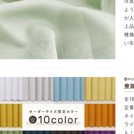
洋
よ
が
上
種
い
PO
豊
全1
定
ネ
ラ
も