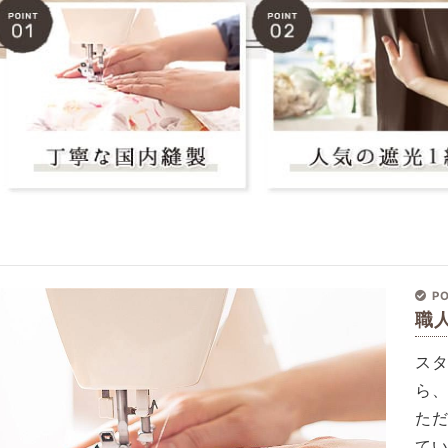
PO
職
ス
ら
た
て