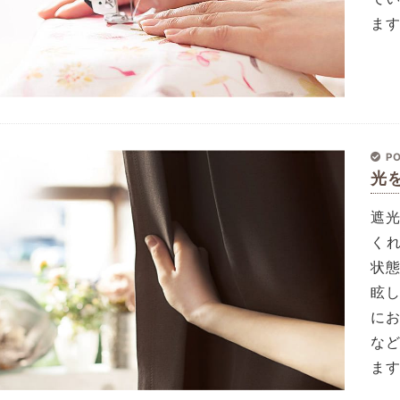
ま
PO
光
遮
く
状
眩
に
な
ま