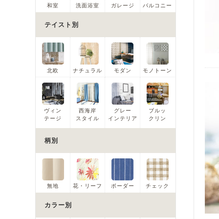
和室
洗面浴室
ガレージ
バルコニー
テイスト別
北欧
ナチュラル
モダン
モノトーン
ヴィン
西海岸
グレー
ブルッ
テージ
スタイル
インテリア
クリン
柄別
無地
花・リーフ
ボーダー
チェック
カラー別