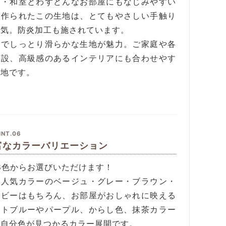
室・和室とわずどんなお部屋にもなじみやすい
う作られたこの生地は、とてもやさしい手触り
人気。防炎加工も施されています。
品でしっとり滑らかな生地が魅力。ご家庭や各
施設、高級感のあるインテリアにも合わせやす
生地です。
INT.06
富なカラーバリエーション
8色からお選びいただけます！
番人気カラーのベージュ・グレー・ブラウン・
イビーはもちろん、お部屋がおしゃれに映える
イトブルーやパープル、からし色、抹茶カラー
！自分色が見つかるカラー展開です。