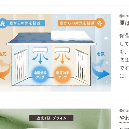
PO
夏
保
し
を
窓
で
に
PO
や