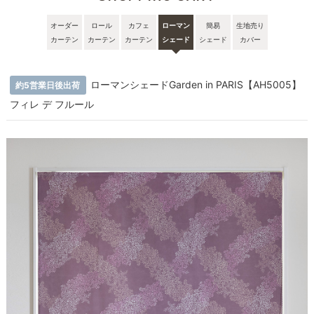
オーダー
ロール
カフェ
ローマン
簡易
生地売り
カーテン
カーテン
カーテン
シェード
シェード
カバー
ローマンシェードGarden in PARIS【AH5005】
約5営業日後出荷
フィレ デ フルール