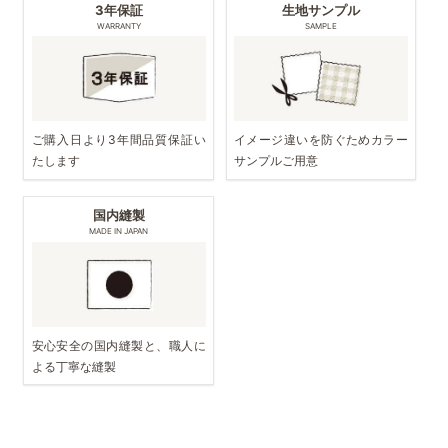
3年保証
生地サンプル
WARRANTY
SAMPLE
ご購入日より3年間品質保証い
イメージ違いを防ぐためカラー
たします
サンプルご用意
国内縫製
MADE IN JAPAN
安心安全の国内縫製と、職人に
よる丁寧な縫製