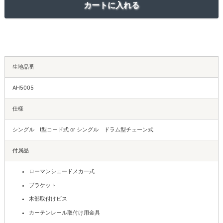
生地品番
AH5005
仕様
シングル I型コード式 or シングル ドラム型チェーン式
付属品
ローマンシェードメカ一式
ブラケット
木部取付けビス
カーテンレール取付け用金具