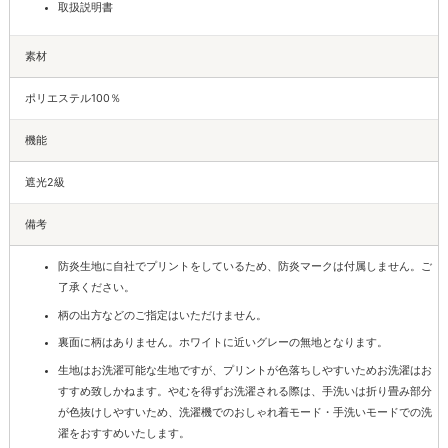
取扱説明書
素材
ポリエステル100％
機能
遮光2級
備考
防炎生地に自社でプリントをしているため、防炎マークは付属しません。ご
了承ください。
柄の出方などのご指定はいただけません。
裏面に柄はありません。ホワイトに近いグレーの無地となります。
生地はお洗濯可能な生地ですが、プリントが色落ちしやすいためお洗濯はお
すすめ致しかねます。やむを得ずお洗濯される際は、手洗いは折り畳み部分
が色抜けしやすいため、洗濯機でのおしゃれ着モード・手洗いモードでの洗
濯をおすすめいたします。