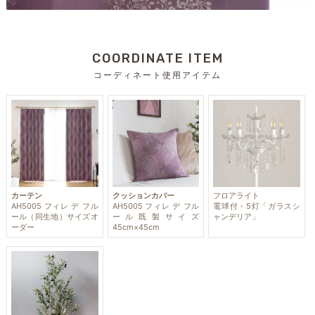
COORDINATE ITEM
コーディネート使用アイテム
カーテン
クッションカバー
フロアライト
AH5005 フィレ デ フル
AH5005 フィレ デ フル
電球付・5灯「ガラスシ
ール（同生地）サイズオ
ール既製サイズ
ャンデリア」
ーダー
45cm×45cm