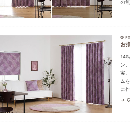
の
PO
お
1
ン
実
ム
に
→ 