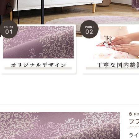
PO
フ
ラ