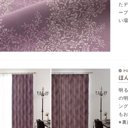
た
ー
い
PO
ほ
明
の
ン
も
※