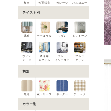
和室
洗面浴室
ガレージ
バルコニー
テイスト別
北欧
ナチュラル
モダン
モノトーン
ヴィン
西海岸
グレー
ブルッ
テージ
スタイル
インテリア
クリン
柄別
無地
花・リーフ
ボーダー
チェック
カラー別