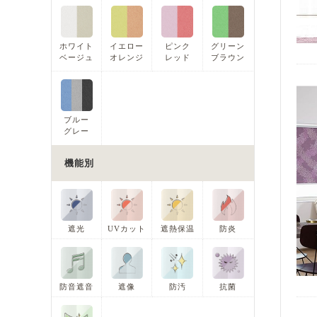
ホワイト
イエロー
ピンク
グリーン
ベージュ
オレンジ
レッド
ブラウン
ブルー
グレー
機能別
遮光
UVカット
遮熱保温
防炎
防音遮音
遮像
防汚
抗菌