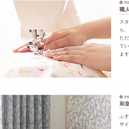
PO
職
ス
ら
た
て
ま
PO
和
ふす
ザ