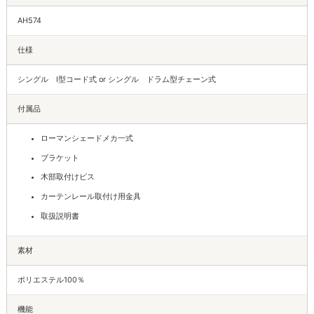
AH574
仕様
シングル I型コード式 or シングル ドラム型チェーン式
付属品
ローマンシェードメカ一式
ブラケット
木部取付けビス
カーテンレール取付け用金具
取扱説明書
素材
ポリエステル100％
機能