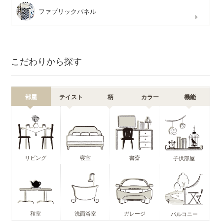
ファブリックパネル
こだわりから探す
部屋
テイスト
柄
カラー
機能
リビング
寝室
書斎
子供部屋
和室
洗面浴室
ガレージ
バルコニー