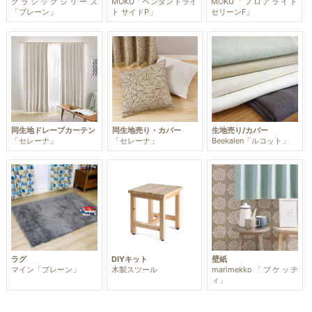
クラシックシリーズ
MOKU「ペンダントライ
MOKU「フロアライト
「プレーン」
ト サイドP」
セリーンF」
同生地ドレープカーテン
同生地売り・カバー
生地売り/カバー
「セレーナ」
「セレーナ」
Beekalen「ルコット」
ラグ
DIYキット
壁紙
マイン「プレーン」
木製スツール
marimekko「プケッテ
ィ」