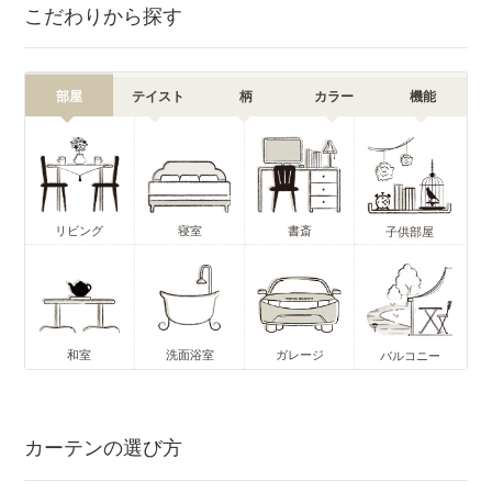
こだわりから探す
部屋
テイスト
柄
カラー
機能
リビング
寝室
書斎
子供部屋
和室
洗面浴室
ガレージ
バルコニー
カーテンの選び方