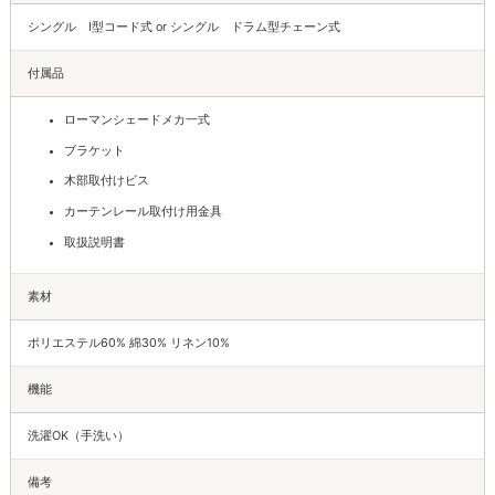
シングル I型コード式 or シングル ドラム型チェーン式
付属品
ローマンシェードメカ一式
ブラケット
木部取付けビス
カーテンレール取付け用金具
取扱説明書
素材
ポリエステル60% 綿30% リネン10%
機能
洗濯OK（手洗い）
備考