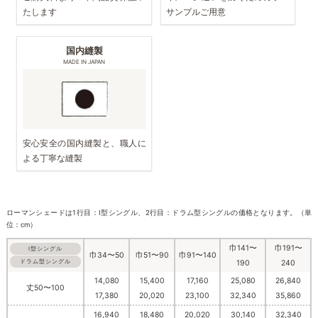
たします
サンプルご用意
国内縫製
MADE IN JAPAN
安心安全の国内縫製と、職人に
よる丁寧な縫製
ローマンシェードは1行目：I型シングル、2行目：ドラム型シングルの価格となります。（単
位：cm）
巾141〜
巾191〜
I型シングル
巾34〜50
巾51〜90
巾91〜140
ドラム型シングル
190
240
14,080
15,400
17,160
25,080
26,840
丈50〜100
17,380
20,020
23,100
32,340
35,860
16,940
18,480
20,020
30,140
32,340