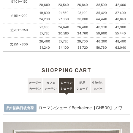
丈101〜150
20,680
23,540
26,840
38,500
42,460
19,800
21,560
23,100
35,420
37,400
丈151〜200
24,200
27,060
30,800
44,440
48,840
23,100
24,640
26,400
40,920
42,900
丈201〜250
27,720
30,580
34,760
50,600
55,440
26,400
27,720
29,700
46,200
48,400
丈251〜300
31,240
34,100
38,720
56,760
62,040
SHOPPING CART
オーダー
カフェ
ローマン
簡易
生地売り
カーテン
カーテン
シェード
シェード
カバー
ローマンシェードBeekalene【CH509】ノワ
約5営業日後出荷