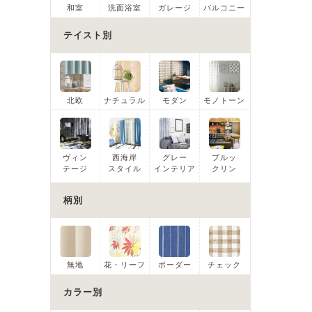
和室
洗面浴室
ガレージ
バルコニー
テイスト別
北欧
ナチュラル
モダン
モノトーン
ヴィン
西海岸
グレー
ブルッ
テージ
スタイル
インテリア
クリン
柄別
無地
花・リーフ
ボーダー
チェック
カラー別