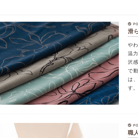
PO
滑
や
温
沢
で
は
す
PO
職